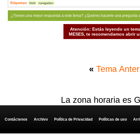
Etiquetas
:
html
navigation
¿Tienes una mejor respuesta a este tema? ¿Quiéres hacerle una pregunta 
Atención: Estás leyendo un tema
MESES, te recomendamos abrir un
«
Tema Anter
La zona horaria es G
Contáctenos
-
Archivo
-
Política de Privacidad
-
Políticas de uso
-
Arr