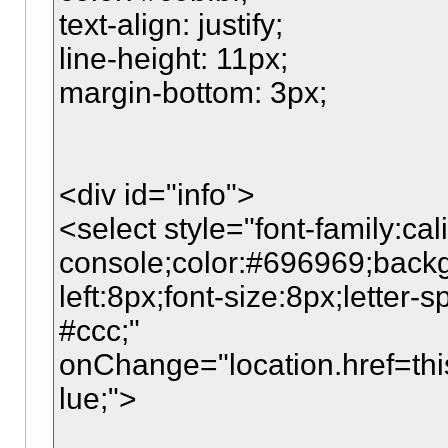
text-align: justify;
line-height: 11px;
margin-bottom: 3px;
<div id="info">
<select style="font-family:cali
console;color:#696969;backg
left:8px;font-size:8px;letter-
#ccc;"
onChange="location.href=this
lue;">