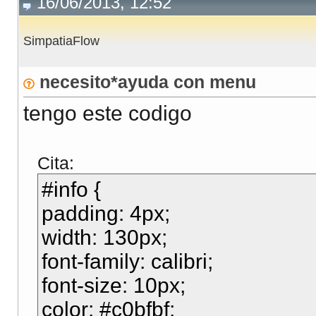
16/06/2013, 12:52
SimpatiaFlow
necesito*ayuda con menu
tengo este codigo
Cita:
#info {
padding: 4px;
width: 130px;
font-family: calibri;
font-size: 10px;
color: #c0bfbf;