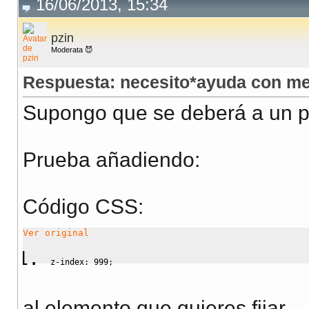
16/06/2013, 15:34
pzin
Moderata 😈
Respuesta: necesito*ayuda con m
Supongo que se deberá a un p
Prueba añadiendo:
Código CSS:
Ver original
z-index
:
999
;
al elemento que quieres fijar.