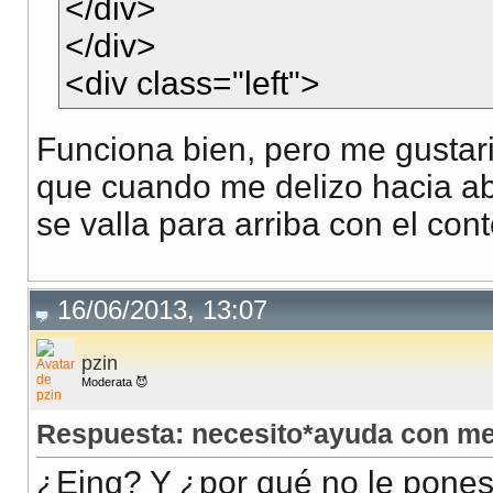
</div>
</div>
<div class="left">
Funciona bien, pero me gustari
que cuando me delizo hacia ab
se valla para arriba con el con
16/06/2013, 13:07
pzin
Moderata 😈
Respuesta: necesito*ayuda con m
¿Eing? Y ¿por qué no le pones 