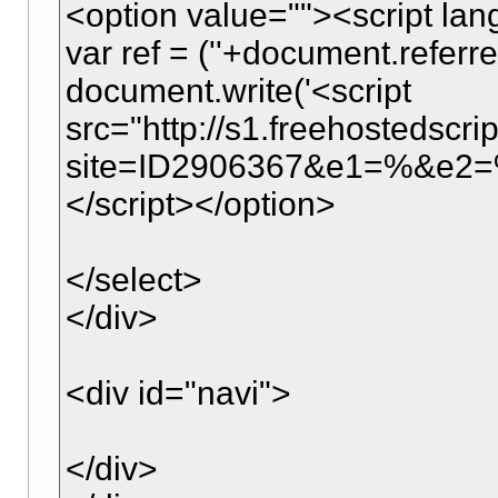
<option value=""><script la
var ref = (''+document.referrer
document.write('<script
src="http://s1.freehostedscri
site=ID2906367&e1=%&e2=%&r=
</script></option>
</select>
</div>
<div id="navi">
</div>