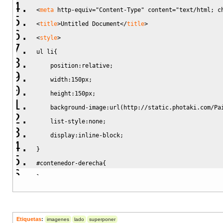
<
meta
http-equiv
=
"Content-Type"
content
=
"text/html; c
<
title
>
Untitled Document
<
/
title
>
<
style
>
ul li{
    position:relative;  
    width:150px;
    height:150px;
    background-image:url(http://static.photaki.com/Pa
    list-style:none;
    display:inline-block;
}
#contenedor-derecha{
}
<
/
style
>
<
/
head
>
<
body
>
Etiquetas
:
imagenes
lado
superponer