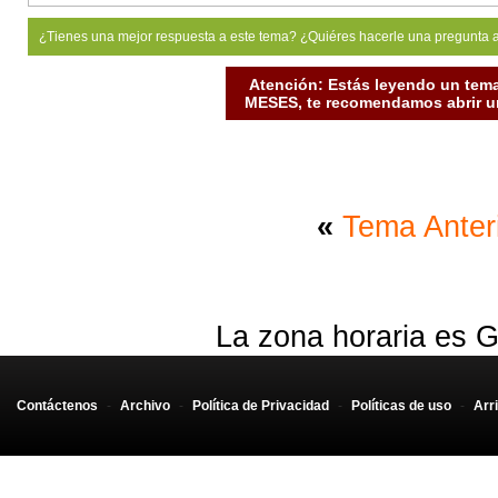
<
ul
>
¿Tienes una mejor respuesta a este tema? ¿Quiéres hacerle una pregunta 
<
li
><
img
src
=
"http://t0.gstatic.com/images?q=tbn:ANd9
Atención: Estás leyendo un tema
<
li
><
img
src
=
"http://cdn.holidaywatchdog.com/ta/photo
MESES, te recomendamos abrir un
<
li
><
img
src
=
"http://www.decorazongallery.com/gallery
<
/
ul
>
<
/
body
>
<
/
html
>
«
Tema Anter
La zona horaria es G
Contáctenos
-
Archivo
-
Política de Privacidad
-
Políticas de uso
-
Arr