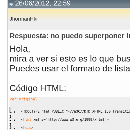
26/06/2012, 22:59
JhormanHkr
Respuesta: no puedo superponer im
Hola,
mira a ver si esto es lo que bus
Puedes usar el formato de lista
Código HTML:
Ver original
<!DOCTYPE html PUBLIC "-//W3C//DTD XHTML 1.0 Transiti
<
html
 xmlns
=
"http://www.w3.org/1999/xhtml"
>
<
head
>