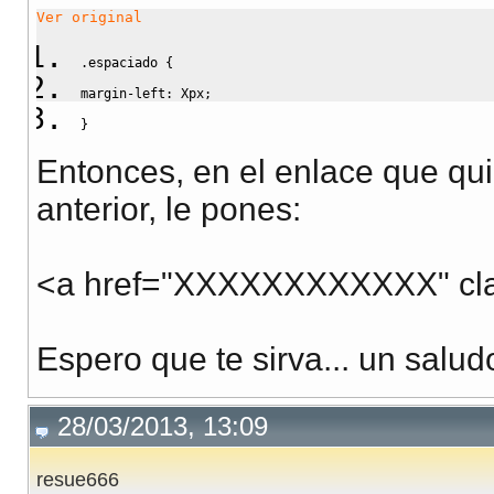
Ver original
.espaciado
{
margin-left
:
 Xpx
;
}
Entonces, en el enlace que qu
anterior, le pones:
<a href="XXXXXXXXXXXX" clas
Espero que te sirva... un salud
28/03/2013, 13:09
resue666