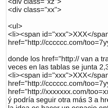
<div class="xz">
<div class="xx">
<ul>
<li><span id="xxx">XXX</spa
href="http://cccccc.com/too=7y
donde los href="http:// van a tr
veces en las tablas se junta 2,
<li><span id="xxx">XXX</spa
href="http://cccccc.com/too=7
href="http://xxxxxxx.com/too=x
ý podría seguir otra más 3 a h
la idea es hacer un espacio en