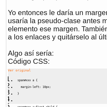
Yo entonces le daría un margen
usaría la pseudo-clase antes m
elemento ese margen. También
a los enlaces y quitárselo al úl
Algo así sería:
Código CSS:
Ver original
span
#xxx
 a 
{
margin-left
:
10px
;
}
span
#xxx
 a
:first-child 
{