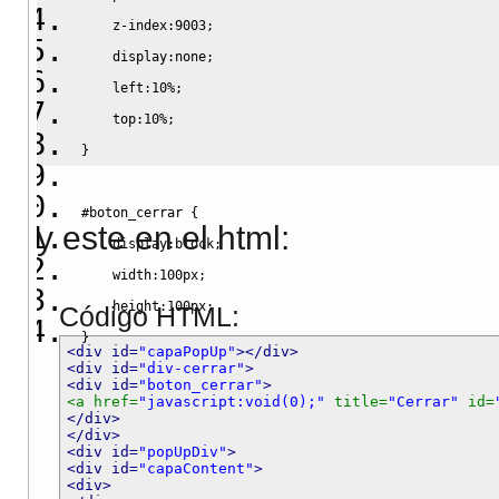
z-index
:
9003
;
display
:
none
;
left
:
10%
;
top
:
10%
;
}
#boton_cerrar
{
y este en el html:
display
:
block
;
width
:
100px
;
height
:
100px
;
Código HTML:
}
<div id=
"capaPopUp"
>
</div>
<div id=
"div-cerrar"
>
<div id=
"boton_cerrar"
>
<a href=
"javascript
:void(0);"
 title=
"Cerrar"
 id=
</div>
</div>
<div id=
"popUpDiv"
>
<div id=
"capaContent"
>
<div>