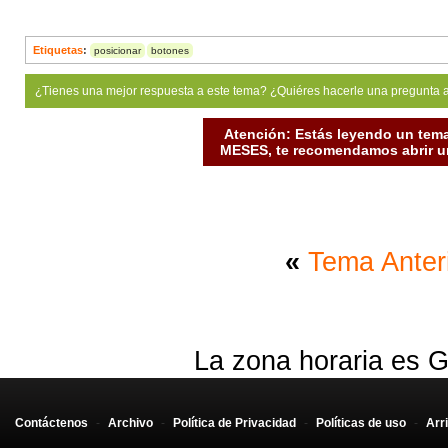
Etiquetas
:
posicionar
botones
¿Tienes una mejor respuesta a este tema? ¿Quiéres hacerle una pregunta 
Atención: Estás leyendo un tema
MESES, te recomendamos abrir un
«
Tema Anter
La zona horaria es G
Contáctenos
-
Archivo
-
Política de Privacidad
-
Políticas de uso
-
Arr