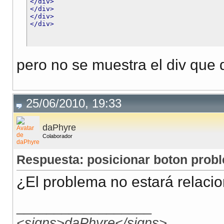
</div>
</div>
</div>
</div>
pero no se muestra el div que d
25/06/2010, 19:33
daPhyre
Colaborador
Respuesta: posicionar boton probl
¿El problema no estará relaci
__________________
<signs>daPhyre</signs>