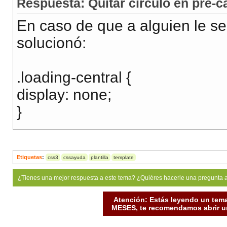
Respuesta: Quitar círculo en pre-
En caso de que a alguien le se
solucionó:
.loading-central {
display: none;
}
Etiquetas
:
css3
cssayuda
plantilla
template
¿Tienes una mejor respuesta a este tema? ¿Quiéres hacerle una pregunta 
Atención: Estás leyendo un tema
MESES, te recomendamos abrir un