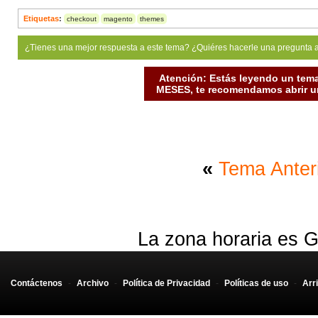
Etiquetas
:
checkout
magento
themes
¿Tienes una mejor respuesta a este tema? ¿Quiéres hacerle una pregunta 
Atención: Estás leyendo un tema
MESES, te recomendamos abrir un
«
Tema Anter
La zona horaria es G
Contáctenos
-
Archivo
-
Política de Privacidad
-
Políticas de uso
-
Arr