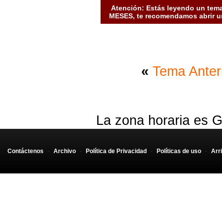
Atención: Estás leyendo un tema
MESES, te recomendamos abrir un
«
Tema Anter
La zona horaria es G
Contáctenos
-
Archivo
-
Política de Privacidad
-
Políticas de uso
-
Arr