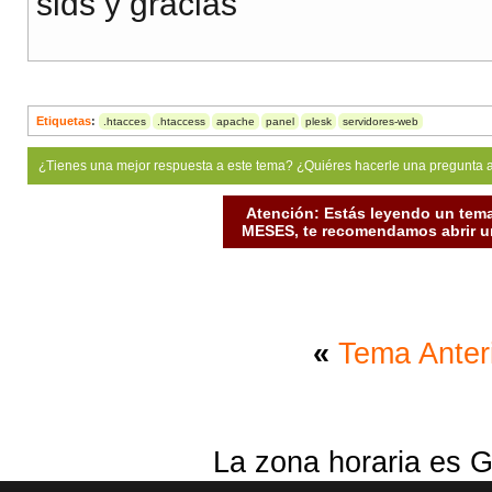
slds y gracias
Etiquetas
:
.htacces
.htaccess
apache
panel
plesk
servidores-web
¿Tienes una mejor respuesta a este tema? ¿Quiéres hacerle una pregunta 
Atención: Estás leyendo un tema
MESES, te recomendamos abrir un
«
Tema Anter
La zona horaria es G