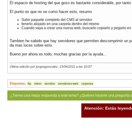
El espacio de hosting del que gozo es bastante considerable, por tanto
El punto es que no se como hacer esto, resumo
Subir paquete completo del CMS al servidor
tenerlo alojado en una carpeta dentro del mismo
Cuando vaya a crear una nueva web, buscarlo copiarlo y pegarlo en 
Tambien he sabido que hay servidores que permiten descomprimir un paqu
da mas luces sobre esto.
Bueno por ahora es todo, muchas gracias por la ayuda...
Última edición por jorgeagonzalez; 15/04/2011 a las
10:57
Etiquetas
:
ftp
mirror
servidor
servidores-web
carpetas
¿Tienes una mejor respuesta a este tema? ¿Quiéres hacerle una pregunta 
Atención: Estás leyend