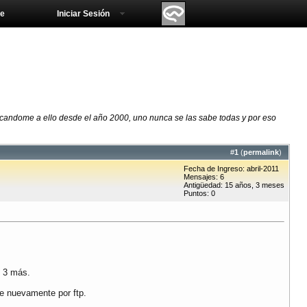
e
Iniciar Sesión
icandome a ello desde el año 2000, uno nunca se las sabe todas y por eso
#
1
(
permalink
)
Fecha de Ingreso: abril-2011
Mensajes: 6
Antigüedad: 15 años, 3 meses
Puntos: 0
o 3 más.
te nuevamente por ftp.