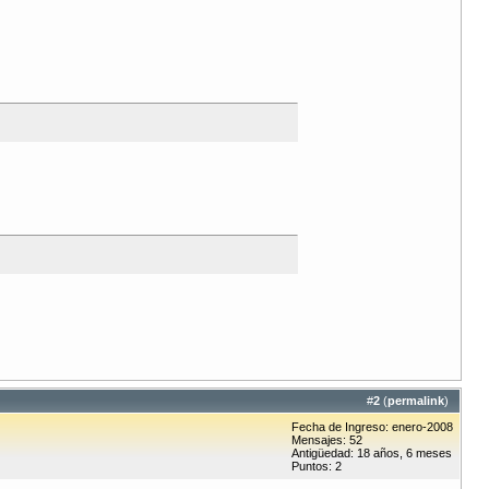
#
2
(
permalink
)
Fecha de Ingreso: enero-2008
Mensajes: 52
Antigüedad: 18 años, 6 meses
Puntos: 2