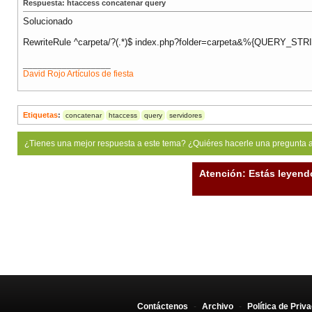
Respuesta: htaccess concatenar query
Solucionado
RewriteRule ^carpeta/?(.*)$ index.php?folder=carpeta&%{QUERY_STRI
__________________
David Rojo
Artículos de fiesta
Etiquetas
:
concatenar
htaccess
query
servidores
¿Tienes una mejor respuesta a este tema? ¿Quiéres hacerle una pregunta 
Atención: Estás leyend
Contáctenos
-
Archivo
-
Política de Priv