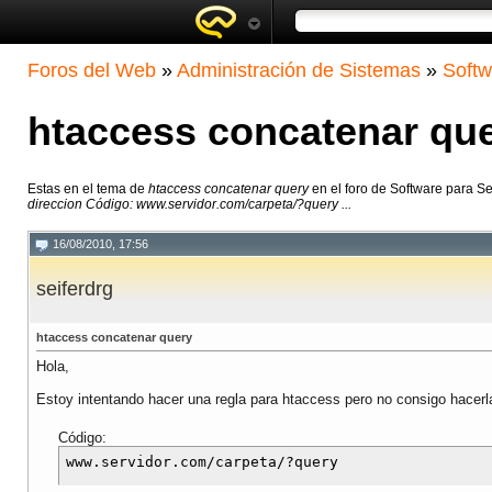
Foros del Web
»
Administración de Sistemas
»
Softw
htaccess concatenar qu
Estas en el tema de
htaccess concatenar query
en el foro de Software para S
direccion Código: www.servidor.com/carpeta/?query ...
16/08/2010, 17:56
seiferdrg
htaccess concatenar query
Hola,
Estoy intentando hacer una regla para htaccess pero no consigo hacerla
Código: