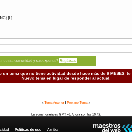
NG} [L]
a nuestra comunidad y sus expertos?
Registrate
o un tema que no tiene actividad desde hace más de 6 MESES, t
Nuevo tema en lugar de responder al actual.
«
Tema Anterior
|
Próximo Tema
»
La zona horaria es GMT -6. Ahora son las 10:42.
acidad
-
Políticas de uso
-
Arriba