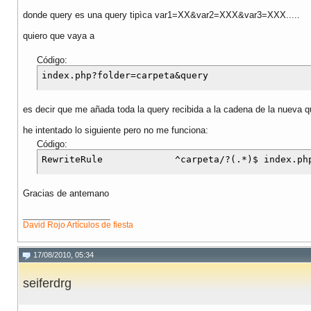
donde query es una query tipìca var1=XX&var2=XXX&var3=XXX.....
quiero que vaya a
Código:
es decir que me añada toda la query recibida a la cadena de la nueva q
he intentado lo siguiente pero no me funciona:
Código:
Gracias de antemano
__________________
David Rojo
Artículos de fiesta
17/08/2010, 05:34
seiferdrg