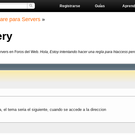
Registrarse
Guías
Aprend
are para Servers
»
ery
ervers en Foros del Web.
Hola, Estoy intentando hacer una regla para htaccess pero
, el tema seria el siguiente, cuando se accede a la direccion