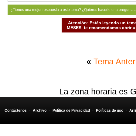
¿Tienes una mejor respuesta a este tema? ¿Quiéres hacerle una pregunta 
Atención: Estás leyendo un tema
MESES, te recomendamos abrir un
«
Tema Anter
La zona horaria es G
Contáctenos
-
Archivo
-
Política de Privacidad
-
Políticas de uso
-
Arr