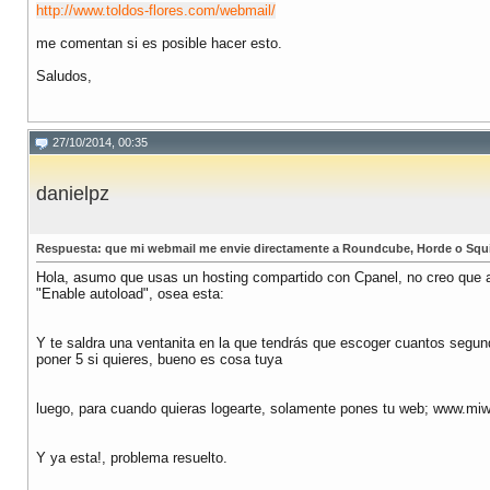
http://www.toldos-flores.com/webmail/
me comentan si es posible hacer esto.
Saludos,
27/10/2014, 00:35
danielpz
Respuesta: que mi webmail me envie directamente a Roundcube, Horde o Squi
Hola, asumo que usas un hosting compartido con Cpanel, no creo que alla
"Enable autoload", osea esta:
Y te saldra una ventanita en la que tendrás que escoger cuantos segun
poner 5 si quieres, bueno es cosa tuya
luego, para cuando quieras logearte, solamente pones tu web; www.miweb
Y ya esta!, problema resuelto.