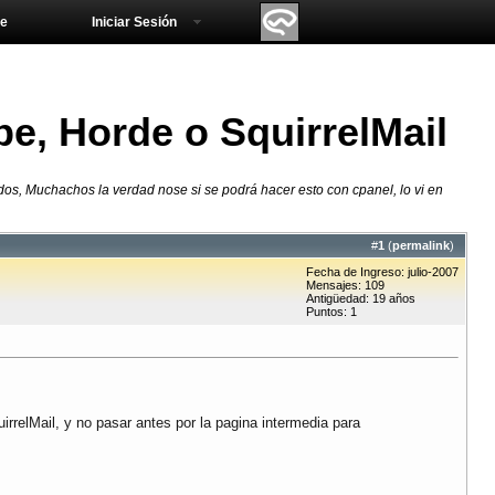
e
Iniciar Sesión
e, Horde o SquirrelMail
dos, Muchachos la verdad nose si se podrá hacer esto con cpanel, lo vi en
#
1
(
permalink
)
Fecha de Ingreso: julio-2007
Mensajes: 109
Antigüedad: 19 años
Puntos: 1
rrelMail, y no pasar antes por la pagina intermedia para