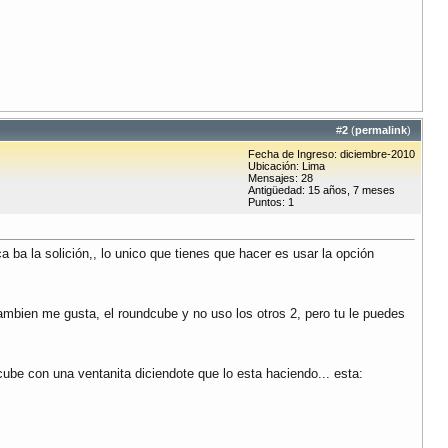
#
2
(
permalink
)
Fecha de Ingreso: diciembre-2010
Ubicación: Lima
Mensajes: 28
Antigüedad: 15 años, 7 meses
Puntos: 1
 ba la solición,, lo unico que tienes que hacer es usar la opción
ambien me gusta, el roundcube y no uso los otros 2, pero tu le puedes
ube con una ventanita diciendote que lo esta haciendo... esta: