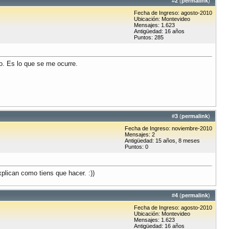
#
2
(
permalink
)
Fecha de Ingreso: agosto-2010
Ubicación: Montevideo
Mensajes: 1.623
Antigüedad: 16 años
Puntos: 285
lo. Es lo que se me ocurre.
#
3
(
permalink
)
Fecha de Ingreso: noviembre-2010
Mensajes: 2
Antigüedad: 15 años, 8 meses
Puntos: 0
xplican como tiens que hacer. :))
#
4
(
permalink
)
Fecha de Ingreso: agosto-2010
Ubicación: Montevideo
Mensajes: 1.623
Antigüedad: 16 años