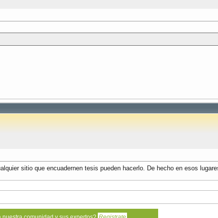
alquier sitio que encuadernen tesis pueden hacerlo. De hecho en esos lugares 
a nuestra comunidad y sus expertos?
Registrate