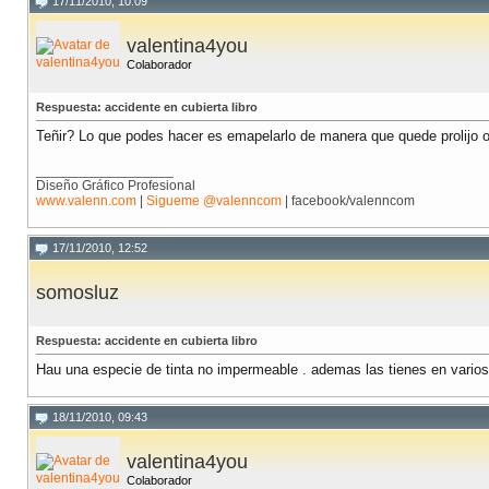
17/11/2010, 10:09
valentina4you
Colaborador
Respuesta: accidente en cubierta libro
Teñir? Lo que podes hacer es emapelarlo de manera que quede prolijo o i
__________________
Diseño Gráfico Profesional
www.valenn.com
|
Sigueme @valenncom
| facebook/valenncom
17/11/2010, 12:52
somosluz
Respuesta: accidente en cubierta libro
Hau una especie de tinta no impermeable . ademas las tienes en varios co
18/11/2010, 09:43
valentina4you
Colaborador