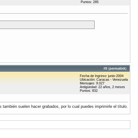
Puntos: 285
#
5
(
permalink
)
Fecha de Ingreso: junio-2004
Ubicación: Caracas - Venezuela
Mensajes: 9.027
Antigüedad: 22 años, 2 meses
Puntos: 832
también suelen hacer grabados, por lo cual puedes imprimirle el título.