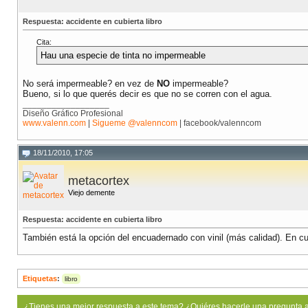
Respuesta: accidente en cubierta libro
Cita:
Hau una especie de tinta no impermeable
No será impermeable? en vez de
NO
impermeable?
Bueno, si lo que querés decir es que no se corren con el agua.
__________________
Diseño Gráfico Profesional
www.valenn.com
|
Sigueme @valenncom
| facebook/valenncom
18/11/2010, 17:05
metacortex
Viejo demente
Respuesta: accidente en cubierta libro
También está la opción del encuadernado con vinil (más calidad). En cu
Etiquetas
:
libro
¿Tienes una mejor respuesta a este tema? ¿Quiéres hacerle una pregunta 