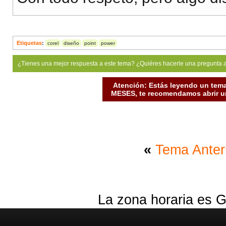
Etiquetas
:
corel
diseño
point
power
¿Tienes una mejor respuesta a este tema? ¿Quiéres hacerle una pregunta 
Atención: Estás leyendo un tema
MESES, te recomendamos abrir un
«
Tema Anter
La zona horaria es G