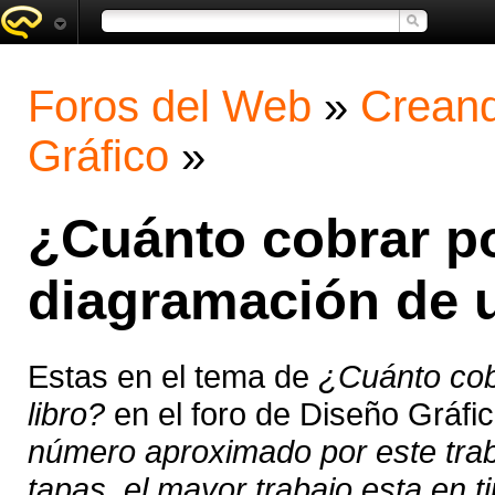
Foros del Web
»
Creand
Gráfico
»
¿Cuánto cobrar po
diagramación de u
Estas en el tema de
¿Cuánto cob
libro?
en el foro de Diseño Gráfi
número aproximado por este trab
tapas, el mayor trabajo esta en