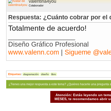
valentina4you
Colaborador
Respuesta: ¿Cuánto cobrar por el 
Totalmente de acuerdo!
__________________
Diseño Gráfico Profesional
www.valenn.com
|
Sigueme @val
Etiquetas
:
diagramación
diseño
libro
¿Tienes una mejor respuesta a este tema? ¿Quiéres hacerle una pregunta 
Atención: Estás leyendo un tema
MESES, te recomendamos abrir un