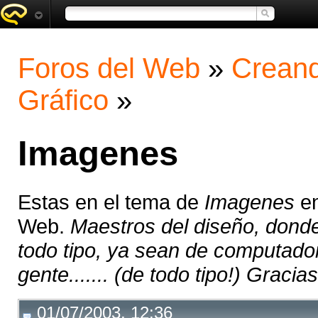
Foros del Web
»
Creand
Gráfico
»
Imagenes
Estas en el tema de
Imagenes
en
Web.
Maestros del diseño, dond
todo tipo, ya sean de computado
gente....... (de todo tipo!) Gracias!
01/07/2003, 12:36