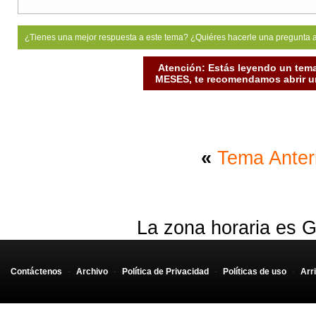
¿Tienes una mejor respuesta a este tema? ¿Quiéres hacerle una pregunta 
Atención: Estás leyendo un tema
MESES, te recomendamos abrir un
«
Tema Anter
La zona horaria es G
Contáctenos
-
Archivo
-
Política de Privacidad
-
Políticas de uso
-
Arr