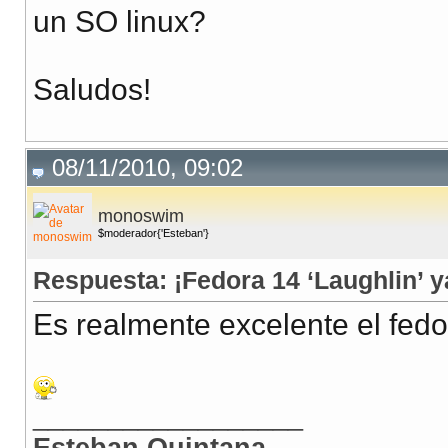
un SO linux?
Saludos!
08/11/2010, 09:02
monoswim
$moderador{'Esteban'}
Respuesta: ¡Fedora 14 ‘Laughlin’ y
Es realmente excelente el fedor
__________________
Esteban Quintana