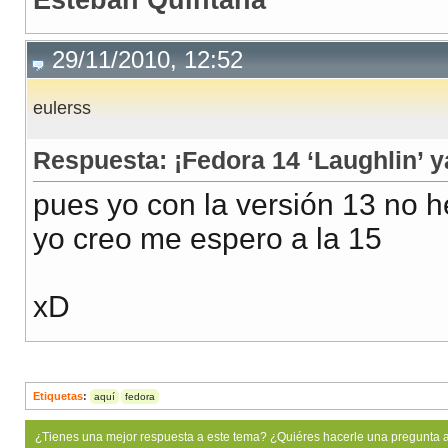
29/11/2010, 12:52
eulerss
Respuesta: ¡Fedora 14 ‘Laughlin’ y
pues yo con la versión 13 no h
yo creo me espero a la 15
xD
Etiquetas
:
aquí
fedora
¿Tienes una mejor respuesta a este tema? ¿Quiéres hacerle una pregunta 