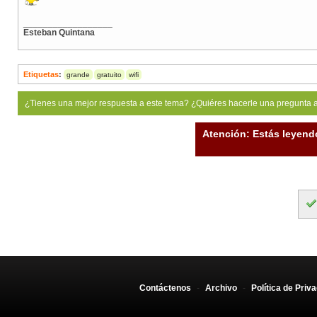
__________________
Esteban Quintana
Etiquetas
:
grande
gratuito
wifi
¿Tienes una mejor respuesta a este tema? ¿Quiéres hacerle una pregunta 
Atención: Estás leyend
Contáctenos
-
Archivo
-
Política de Priv