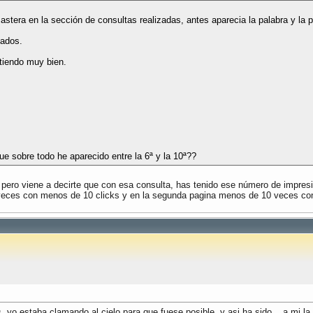
tera en la sección de consultas realizadas, antes aparecia la palabra y la 
zados.
tiendo muy bien.
e sobre todo he aparecido entre la 6ª y la 10ª??
, pero viene a decirte que con esa consulta, has tenido ese número de impresi
 veces con menos de 10 clicks y en la segunda pagina menos de 10 veces co
yo estaba clamando al cielo para que fuese posible, y asi ha sido... a mi l