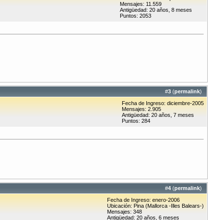
Mensajes: 11.559
Antigüedad: 20 años, 8 meses
Puntos: 2053
#
3
(
permalink
)
Fecha de Ingreso: diciembre-2005
Mensajes: 2.905
Antigüedad: 20 años, 7 meses
Puntos: 284
#
4
(
permalink
)
Fecha de Ingreso: enero-2006
Ubicación: Pina (Mallorca -Illes Balears-)
Mensajes: 348
Antigüedad: 20 años, 6 meses