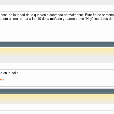
menos de la mitad de lo que venia cobrando normalmente. Este fin de seman
n esta última, entrar a las 10 de la mañana y darme como "Hoy" los datos de 
n en la calle ¬¬
or
?