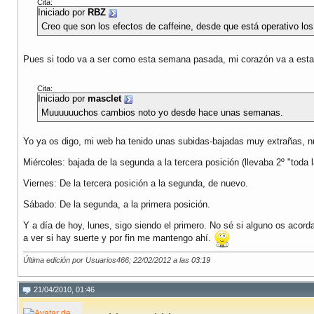
Cita:
Iniciado por
RBZ
Creo que son los efectos de caffeine, desde que está operativo l
Pues si todo va a ser como esta semana pasada, mi corazón va a esta
Cita:
Iniciado por
masclet
Muuuuuuchos cambios noto yo desde hace unas semanas.
Yo ya os digo, mi web ha tenido unas subidas-bajadas muy extrañas, n
Miércoles: bajada de la segunda a la tercera posición (llevaba 2º "toda l
Viernes: De la tercera posición a la segunda, de nuevo.
Sábado: De la segunda, a la primera posición.
Y a día de hoy, lunes, sigo siendo el primero. No sé si alguno os acor
a ver si hay suerte y por fin me mantengo ahí.
Última edición por Usuarios466; 22/02/2012 a las
03:19
21/04/2010, 01:46