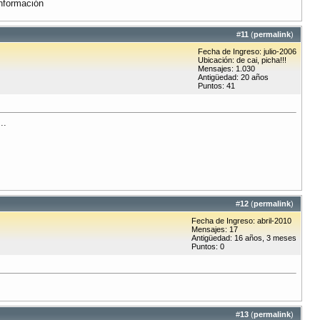
información
#
11
(
permalink
)
Fecha de Ingreso: julio-2006
Ubicación: de cai, picha!!!
Mensajes: 1.030
Antigüedad: 20 años
Puntos: 41
..
#
12
(
permalink
)
Fecha de Ingreso: abril-2010
Mensajes: 17
Antigüedad: 16 años, 3 meses
Puntos: 0
#
13
(
permalink
)