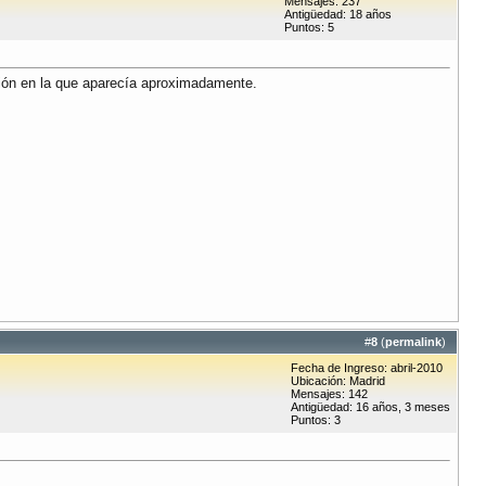
Mensajes: 237
Antigüedad: 18 años
Puntos: 5
ción en la que aparecía aproximadamente.
#
8
(
permalink
)
Fecha de Ingreso: abril-2010
Ubicación: Madrid
Mensajes: 142
Antigüedad: 16 años, 3 meses
Puntos: 3