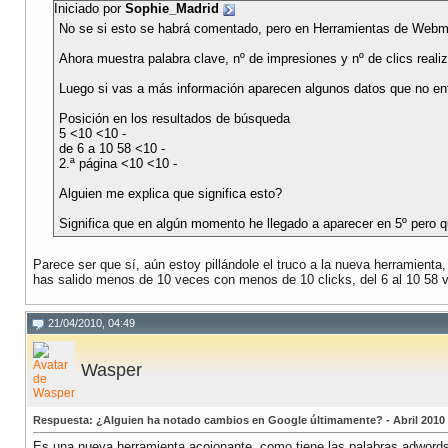
Iniciado por
Sophie_Madrid
No se si esto se habrá comentado, pero en Herramientas de Webmas
Ahora muestra palabra clave, nº de impresiones y nº de clics reali
Luego si vas a más información aparecen algunos datos que no en
Posición en los resultados de búsqueda
5 <10 <10 -
de 6 a 10 58 <10 -
2.ª página <10 <10 -
Alguien me explica que significa esto?
Significa que en algún momento he llegado a aparecer en 5º pero qu
Parece ser que sí, aún estoy pillándole el truco a la nueva herramienta
has salido menos de 10 veces con menos de 10 clicks, del 6 al 10 58
21/04/2010, 04:49
Wasper
Respuesta: ¿Alguien ha notado cambios en Google últimamente? - Abril 2010
Es una nueva herramienta acojonante, como tiene las palabras adwords, 