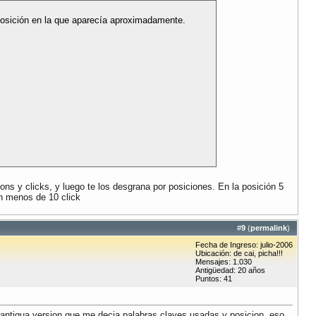
posición en la que aparecía aproximadamente.
ons y clicks, y luego te los desgrana por posiciones. En la posición 5
n menos de 10 click
#
9
(
permalink
)
Fecha de Ingreso: julio-2006
Ubicación: de cai, picha!!!
Mensajes: 1.030
Antigüedad: 20 años
Puntos: 41
a antigua version que me decia palabras claves usadas y posicion, eso