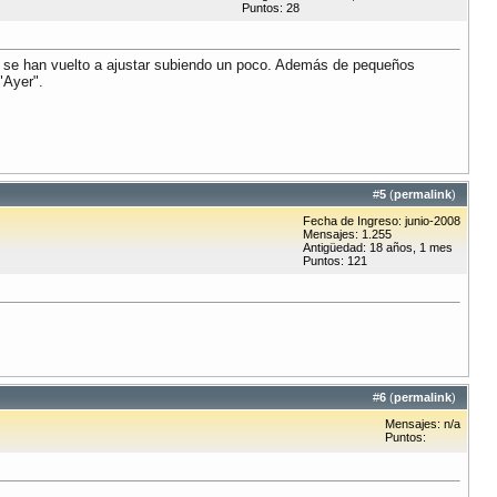
Puntos: 28
a se han vuelto a ajustar subiendo un poco. Además de pequeños
"Ayer".
#
5
(
permalink
)
Fecha de Ingreso: junio-2008
Mensajes: 1.255
Antigüedad: 18 años, 1 mes
Puntos: 121
#
6
(
permalink
)
Mensajes: n/a
Puntos: