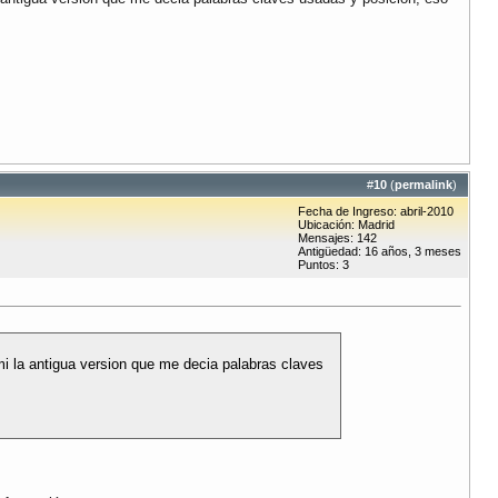
#
10
(
permalink
)
Fecha de Ingreso: abril-2010
Ubicación: Madrid
Mensajes: 142
Antigüedad: 16 años, 3 meses
Puntos: 3
mi la antigua version que me decia palabras claves