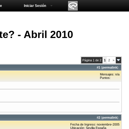
e
Iniciar Sesión
? - Abril 2010
Página 1 de 2
1
2
>
#
1
(
permalink
)
Mensajes: n/a
Puntos:
#
2
(
permalink
)
Fecha de Ingreso: noviembre-2005
Ubicación: Sevilla España