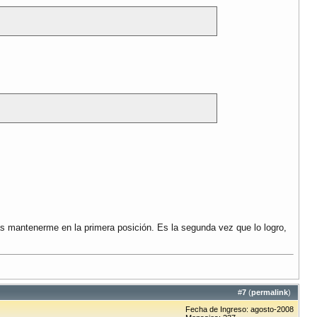
as mantenerme en la primera posición. Es la segunda vez que lo logro,
#
7
(
permalink
)
Fecha de Ingreso: agosto-2008