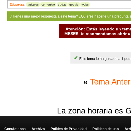
Etiquetas
:
articulos
contenido
dudas
google
webs
¿Tienes una mejor respuesta a este tema? ¿Quiéres hacerle una pregunta 
Atención: Estás leyendo un tema
MESES, te recomendamos abrir un
Este tema le ha gustado a 1 per
«
Tema Anter
La zona horaria es G
Contáctenos
-
Archivo
-
Política de Privacidad
-
Políticas de uso
-
Arr