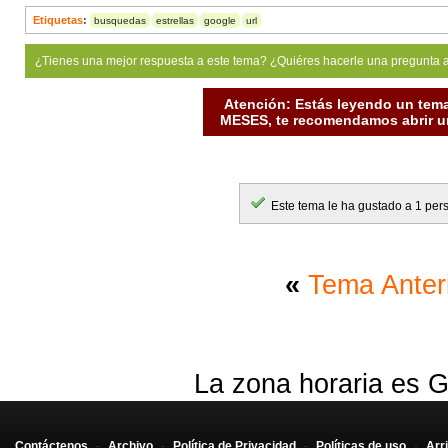
Etiquetas
:
busquedas
estrellas
google
url
¿Tienes una mejor respuesta a este tema? ¿Quiéres hacerle una pregunta 
Atención: Estás leyendo un tema
MESES, te recomendamos abrir un
Este tema le ha gustado a 1 per
«
Tema Anter
La zona horaria es G
Contáctenos
-
Archivo
-
Política de Privacidad
-
Políticas de uso
-
Arr