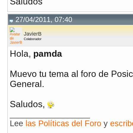
Saludos
27/04/2011, 07:40
JavierB
Colaborador
Hola,
pamda
Muevo tu tema al foro de Pos
General.
Saludos,
__________________
Lee
las Políticas del Foro
y
escri