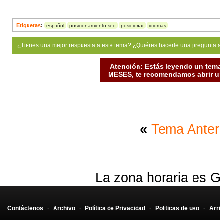
Etiquetas
:
español
posicionamiento-seo
posicionar
idiomas
¿Tienes una mejor respuesta a este tema? ¿Quiéres hacerle una pregunta 
Atención: Estás leyendo un tema
MESES, te recomendamos abrir un
«
Tema Anter
La zona horaria es G
Contáctenos
-
Archivo
-
Política de Privacidad
-
Políticas de uso
-
Arr