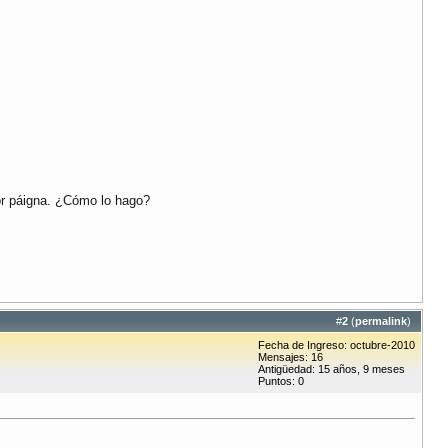
por páigna. ¿Cómo lo hago?
#
2
(
permalink
)
Fecha de Ingreso: octubre-2010
Mensajes: 16
Antigüedad: 15 años, 9 meses
Puntos: 0