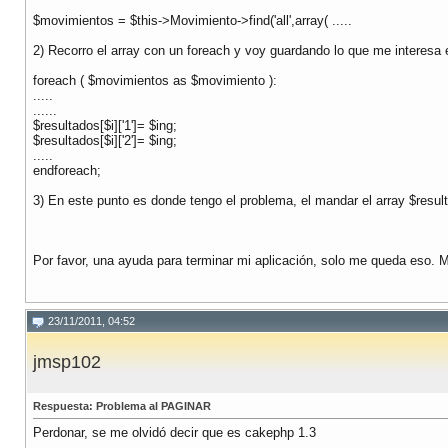
$movimientos = $this->Movimiento->find('all',array( .....
2) Recorro el array con un foreach y voy guardando lo que me interesa e
foreach ( $movimientos as $movimiento ):
.....
......
$resultados[$i]['1']= $ing;
$resultados[$i]['2']= $ing;
.....
endforeach;
3) En este punto es donde tengo el problema, el mandar el array $resul
Por favor, una ayuda para terminar mi aplicación, solo me queda eso. 
23/11/2011, 04:52
jmsp102
Respuesta: Problema al PAGINAR
Perdonar, se me olvidó decir que es cakephp 1.3