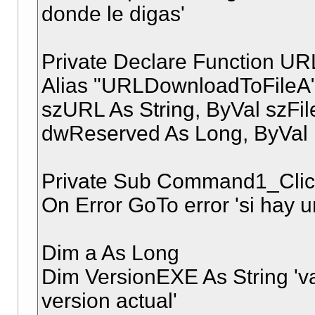
donde le digas'
Private Declare Function UR
Alias "URLDownloadToFileA" 
szURL As String, ByVal szFi
dwReserved As Long, ByVal 
Private Sub Command1_Clic
On Error GoTo error 'si hay u
Dim a As Long
Dim VersionEXE As String 'va
version actual'