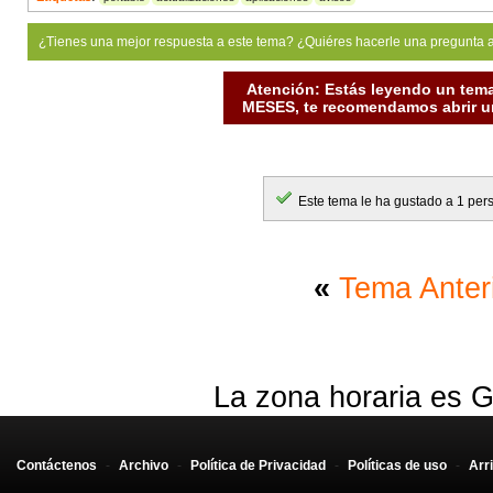
¿Tienes una mejor respuesta a este tema? ¿Quiéres hacerle una pregunta 
Atención: Estás leyendo un tema
MESES, te recomendamos abrir un
Este tema le ha gustado a 1 per
«
Tema Anter
La zona horaria es G
Contáctenos
-
Archivo
-
Política de Privacidad
-
Políticas de uso
-
Arr