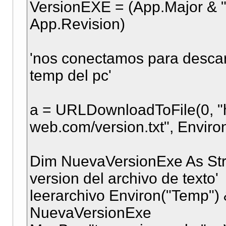
VersionEXE = (App.Major & ".
App.Revision)
'nos conectamos para descarg
temp del pc'
a = URLDownloadToFile(0, "ht
web.com/version.txt", Environ
Dim NuevaVersionExe As Strin
version del archivo de texto'
leerarchivo Environ("Temp") &
NuevaVersionExe