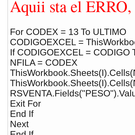
Aquii sta el ERRO
For CODEX = 13 To ULTIMO
CODIGOEXCEL = ThisWorkbook
If CODIGOEXCEL = CODIGO 
NFILA = CODEX
ThisWorkbook.Sheets(I).Cells
ThisWorkbook.Sheets(I).Cells
RSVENTA.Fields("PESO").Val
Exit For
End If
Next
End If