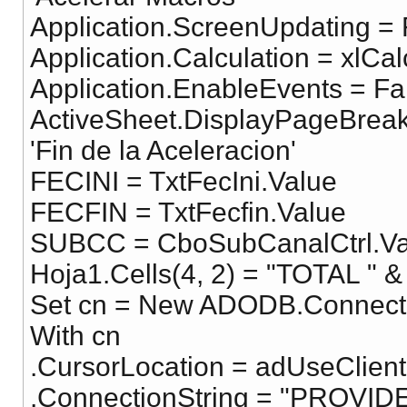
Application.ScreenUpdating = 
Application.Calculation = xlCa
Application.EnableEvents = Fa
ActiveSheet.DisplayPageBreak
'Fin de la Aceleracion'
FECINI = TxtFecIni.Value
FECFIN = TxtFecfin.Value
SUBCC = CboSubCanalCtrl.Va
Hoja1.Cells(4, 2) = "TOTAL "
Set cn = New ADODB.Connect
With cn
.CursorLocation = adUseClient
.ConnectionString = "PROV