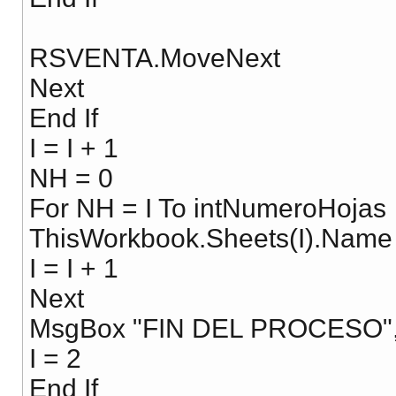
RSVENTA.MoveNext
Next
End If
I = I + 1
NH = 0
For NH = I To intNumeroHojas
ThisWorkbook.Sheets(I).Name
I = I + 1
Next
MsgBox "FIN DEL PROCESO", 
I = 2
End If