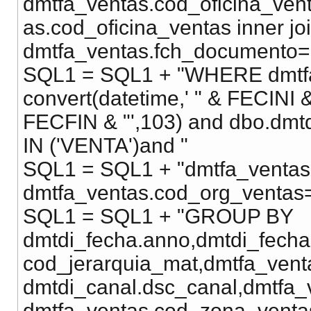
dmtfa_ventas.cod_oficina_ven
as.cod_oficina_ventas inner jo
dmtfa_ventas.fch_documento=d
SQL1 = SQL1 + "WHERE dmtfa
convert(datetime,' " & FECINI &
FECFIN & "',103) and dbo.dmtd
IN ('VENTA')and "
SQL1 = SQL1 + "dmtfa_ventas
dmtfa_ventas.cod_org_ventas=
SQL1 = SQL1 + "GROUP BY
dmtdi_fecha.anno,dmtdi_fecha
cod_jerarquia_mat,dmtfa_vent
dmtdi_canal.dsc_canal,dmtfa_
dmtfa_ventas.cod_zona_ventas