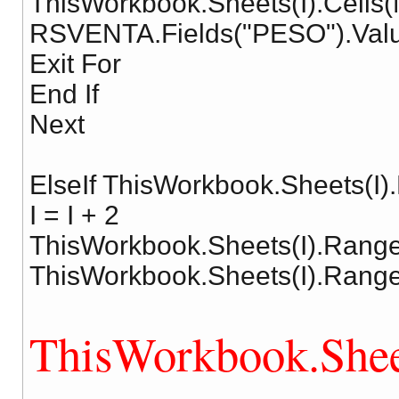
ThisWorkbook.Sheets(I).Cells
RSVENTA.Fields("PESO").Val
Exit For
End If
Next
ElseIf ThisWorkbook.Sheets(I
I = I + 2
ThisWorkbook.Sheets(I).Rang
ThisWorkbook.Sheets(I).Rang
ThisWorkbook.She