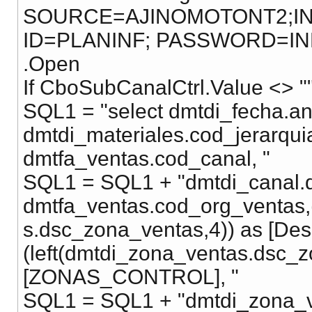
SOURCE=AJINOMOTONT2;INI
ID=PLANINF; PASSWORD=IN
.Open
If CboSubCanalCtrl.Value <> "
SQL1 = "select dmtdi_fecha.a
dmtdi_materiales.cod_jerar
dmtfa_ventas.cod_canal, "
SQL1 = SQL1 + "dmtdi_canal.
dmtfa_ventas.cod_org_ventas,
s.dsc_zona_ventas,4)) as [De
(left(dmtdi_zona_ventas.dsc_z
[ZONAS_CONTROL], "
SQL1 = SQL1 + "dmtdi_zona_v