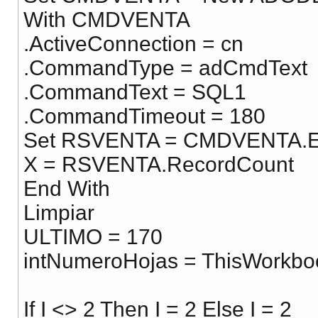
With CMDVENTA
.ActiveConnection = cn
.CommandType = adCmdText
.CommandText = SQL1
.CommandTimeout = 180
Set RSVENTA = CMDVENTA.E
X = RSVENTA.RecordCount
End With
Limpiar
ULTIMO = 170
intNumeroHojas = ThisWorkbo
If I <> 2 Then I = 2 Else I = 2