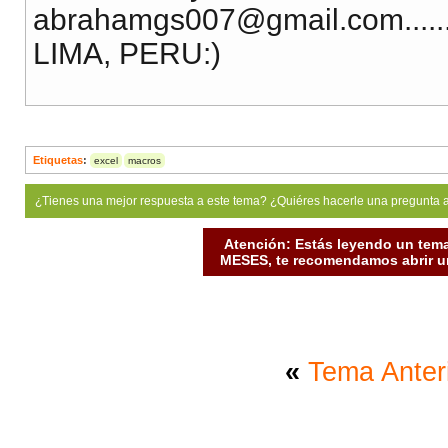
abrahamgs007@gmail.com
..
LIMA, PERU:)
Etiquetas
:
excel
macros
¿Tienes una mejor respuesta a este tema? ¿Quiéres hacerle una pregunta 
Atención: Estás leyendo un tema
MESES, te recomendamos abrir un
«
Tema Anter