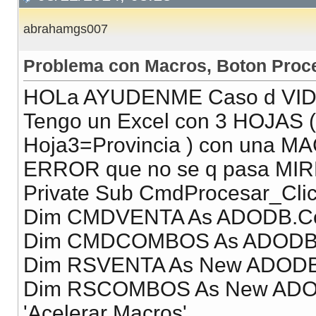
abrahamgs007
Problema con Macros, Boton Proc
HOLa AYUDENME Caso d VID
Tengo un Excel con 3 HOJAS (
Hoja3=Provincia ) con una MA
ERROR que no se q pasa MIREN
Private Sub CmdProcesar_Clic
Dim CMDVENTA As ADODB.
Dim CMDCOMBOS As ADOD
Dim RSVENTA As New ADODB
Dim RSCOMBOS As New ADO
'Acelerar Macros'