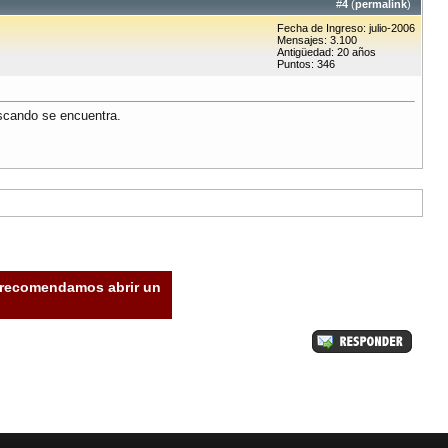
#
4
(
permalink
)
Fecha de Ingreso: julio-2006
Mensajes: 3.100
Antigüedad: 20 años
Puntos: 346
uscando se encuentra.
e recomendamos abrir un