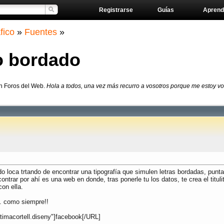
Registrarse
Guías
Aprend
fico
»
Fuentes
»
o bordado
en Foros del Web.
Hola a todos, una vez más recurro a vosotros porque me estoy vol
 loca trtando de encontrar una tipografía que simulen letras bordadas, punta
trar por ahí es una web en donde, tras ponerle tu los datos, te crea el titulito
con ella.
.. como siempre!!
imacortell.diseny"]facebook[/URL]