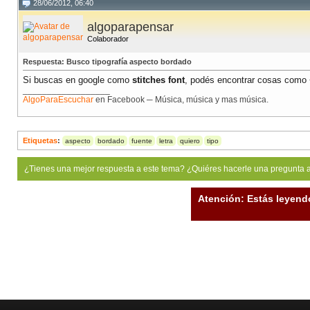
28/06/2012, 06:40
algoparapensar
Colaborador
Respuesta: Busco tipografía aspecto bordado
Si buscas en google como
stitches font
, podés encontrar cosas como
__________________
AlgoParaEscuchar
en Facebook ─ Música, música y mas música.
Etiquetas
:
aspecto
bordado
fuente
letra
quiero
tipo
¿Tienes una mejor respuesta a este tema? ¿Quiéres hacerle una pregunta 
Atención: Estás leyend