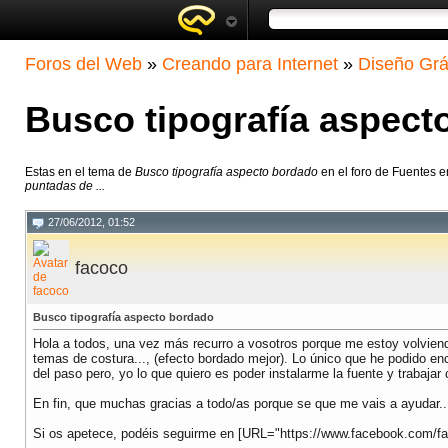
Foros del Web
»
Creando para Internet
»
Diseño Grá
Busco tipografía aspect
Estas en el tema de
Busco tipografía aspecto bordado
en el foro de Fuentes 
puntadas de ...
27/06/2012, 01:52
facoco
Busco tipografía aspecto bordado
Hola a todos, una vez más recurro a vosotros porque me estoy volviendo
temas de costura..., (efecto bordado mejor). Lo único que he podido encon
del paso pero, yo lo que quiero es poder instalarme la fuente y trabajar 
En fin, que muchas gracias a todo/as porque se que me vais a ayudar.
Si os apetece, podéis seguirme en [URL="https://www.facebook.com/fat