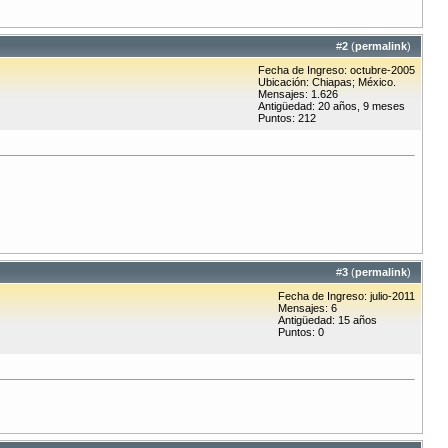
#
2
(
permalink
)
Fecha de Ingreso: octubre-2005
Ubicación: Chiapas; México.
Mensajes: 1.626
Antigüedad: 20 años, 9 meses
Puntos: 212
#
3
(
permalink
)
Fecha de Ingreso: julio-2011
Mensajes: 6
Antigüedad: 15 años
Puntos: 0