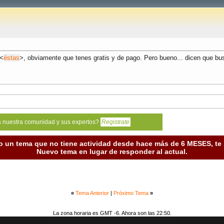
 <
éstas
>, obviamente que tenes gratis y de pago. Pero bueno... dicen que b
a nuestra comunidad y sus expertos?
Registrate
o un tema que no tiene actividad desde hace más de 6 MESES, t
Nuevo tema en lugar de responder al actual.
«
Tema Anterior
|
Próximo Tema
»
La zona horaria es GMT -6. Ahora son las 22:50.