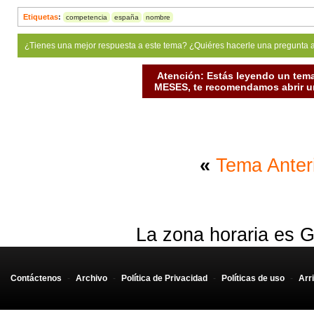
Etiquetas
:
competencia
españa
nombre
¿Tienes una mejor respuesta a este tema? ¿Quiéres hacerle una pregunta 
Atención: Estás leyendo un tema
MESES, te recomendamos abrir un
«
Tema Anter
La zona horaria es G
Contáctenos
-
Archivo
-
Política de Privacidad
-
Políticas de uso
-
Arr