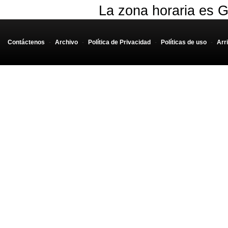
La zona horaria es G
Contáctenos
-
Archivo
-
Política de Privacidad
-
Políticas de uso
-
Arr