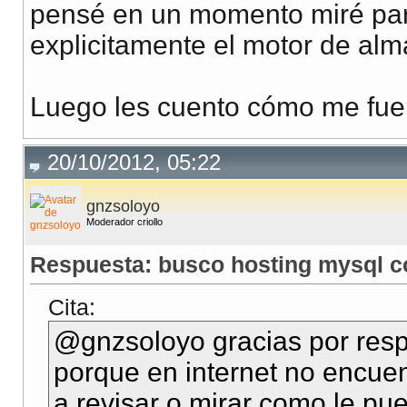
pensé en un momento miré par
explicitamente el motor de al
Luego les cuento cómo me fue 
20/10/2012, 05:22
gnzsoloyo
Moderador criollo
Respuesta: busco hosting mysql 
Cita:
@gnzsoloyo gracias por resp
porque en internet no encue
a revisar o mirar como le pue