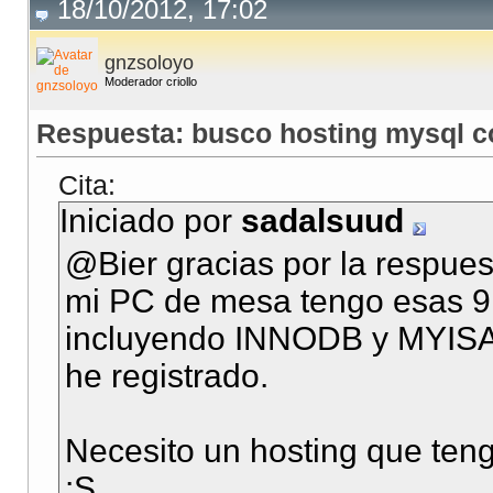
18/10/2012, 17:02
gnzsoloyo
Moderador criollo
Respuesta: busco hosting mysql 
Cita:
Iniciado por
sadalsuud
@Bier gracias por la respuest
mi PC de mesa tengo esas 9
incluyendo INNODB y MYISAN
he registrado.
Necesito un hosting que ten
:S