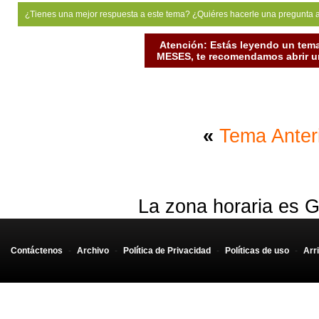
¿Tienes una mejor respuesta a este tema? ¿Quiéres hacerle una pregunta 
Atención: Estás leyendo un tema
MESES, te recomendamos abrir un
«
Tema Anter
La zona horaria es G
Contáctenos
-
Archivo
-
Política de Privacidad
-
Políticas de uso
-
Arr