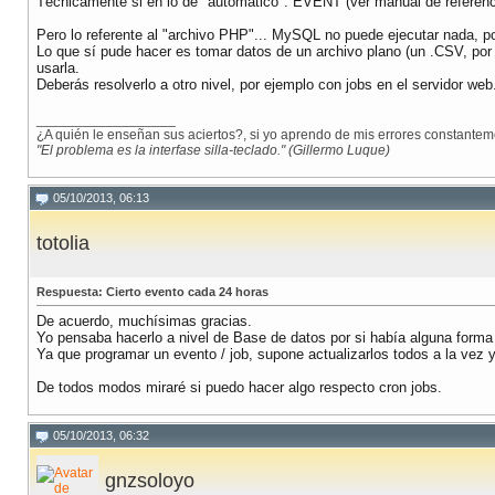
Técnicamente si en lo de "automático": EVENT (ver manual de referenc
Pero lo referente al "archivo PHP"... MySQL no puede ejecutar nada, po
Lo que sí pude hacer es tomar datos de un archivo plano (un .CSV, por
usarla.
Deberás resolverlo a otro nivel, por ejemplo con jobs en el servidor web
__________________
¿A quién le enseñan sus aciertos?, si yo aprendo de mis errores constanteme
"El problema es la interfase silla-teclado." (Gillermo Luque)
05/10/2013, 06:13
totolia
Respuesta: Cierto evento cada 24 horas
De acuerdo, muchísimas gracias.
Yo pensaba hacerlo a nivel de Base de datos por si había alguna forma
Ya que programar un evento / job, supone actualizarlos todos a la ve
De todos modos miraré si puedo hacer algo respecto cron jobs.
05/10/2013, 06:32
gnzsoloyo