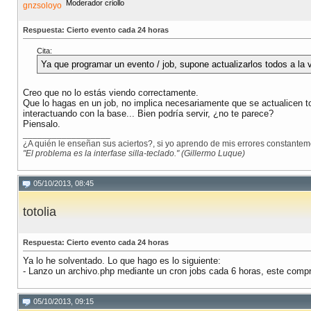
Moderador criollo
Respuesta: Cierto evento cada 24 horas
Cita:
Ya que programar un evento / job, supone actualizarlos todos a l
Creo que no lo estás viendo correctamente.
Que lo hagas en un job, no implica necesariamente que se actualicen tod
interactuando con la base... Bien podría servir, ¿no te parece?
Piensalo.
__________________
¿A quién le enseñan sus aciertos?, si yo aprendo de mis errores constanteme
"El problema es la interfase silla-teclado." (Gillermo Luque)
05/10/2013, 08:45
totolia
Respuesta: Cierto evento cada 24 horas
Ya lo he solventado. Lo que hago es lo siguiente:
- Lanzo un archivo.php mediante un cron jobs cada 6 horas, este compr
05/10/2013, 09:15