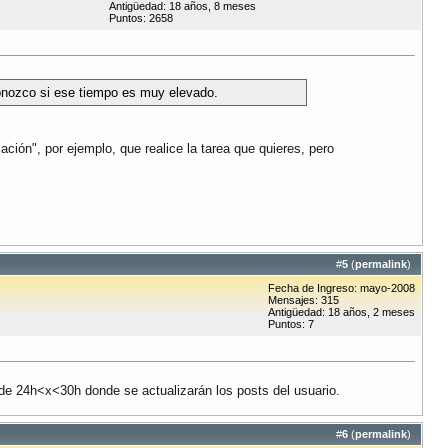
Antigüedad: 18 años, 8 meses
Puntos: 2658
conozco si ese tiempo es muy elevado.
ción", por ejemplo, que realice la tarea que quieres, pero
#
5
(
permalink
)
Fecha de Ingreso: mayo-2008
Mensajes: 315
Antigüedad: 18 años, 2 meses
Puntos: 7
 de 24h<x<30h donde se actualizarán los posts del usuario.
#
6
(
permalink
)