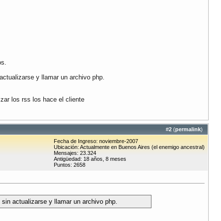
os.
ctualizarse y llamar un archivo php.
r los rss los hace el cliente
#
2
(
permalink
)
Fecha de Ingreso: noviembre-2007
Ubicación: Actualmente en Buenos Aires (el enemigo ancestral)
Mensajes: 23.324
Antigüedad: 18 años, 8 meses
Puntos: 2658
in actualizarse y llamar un archivo php.