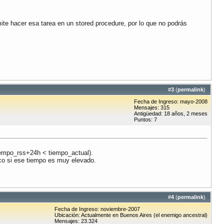
te hacer esa tarea en un stored procedure, por lo que no podrás
#
3
(
permalink
)
Fecha de Ingreso: mayo-2008
Mensajes: 315
Antigüedad: 18 años, 2 meses
Puntos: 7
tiempo_rss+24h < tiempo_actual).
co si ese tiempo es muy elevado.
#
4
(
permalink
)
Fecha de Ingreso: noviembre-2007
Ubicación: Actualmente en Buenos Aires (el enemigo ancestral)
Mensajes: 23.324