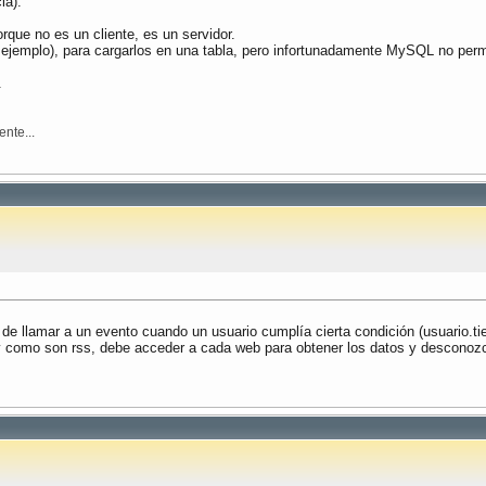
ia).
rque no es un cliente, es un servidor.
 ejemplo), para cargarlos en una tabla, pero infortunadamente MySQL no permi
.
nte...
 de llamar a un evento cuando un usuario cumplía cierta condición (usuario.
z y como son rss, debe acceder a cada web para obtener los datos y desconoz