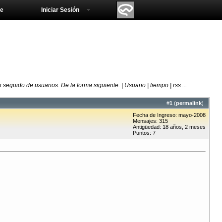
e
Iniciar Sesión
guido de usuarios. De la forma siguiente: | Usuario | tiempo | rss ...
#
1
(
permalink
)
Fecha de Ingreso: mayo-2008
Mensajes: 315
Antigüedad: 18 años, 2 meses
Puntos: 7