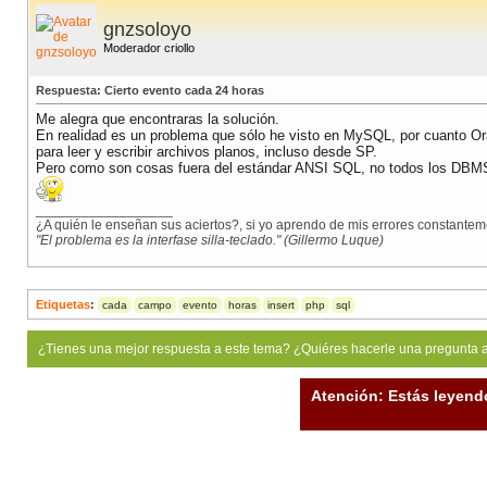
gnzsoloyo
Moderador criollo
Respuesta: Cierto evento cada 24 horas
Me alegra que encontraras la solución.
En realidad es un problema que sólo he visto en MySQL, por cuanto Or
para leer y escribir archivos planos, incluso desde SP.
Pero como son cosas fuera del estándar ANSI SQL, no todos los DBMS
__________________
¿A quién le enseñan sus aciertos?, si yo aprendo de mis errores constanteme
"El problema es la interfase silla-teclado." (Gillermo Luque)
Etiquetas
:
cada
campo
evento
horas
insert
php
sql
¿Tienes una mejor respuesta a este tema? ¿Quiéres hacerle una pregunta 
Atención: Estás leyend