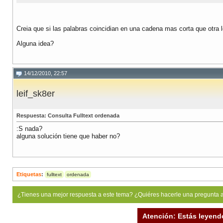
Creia que si las palabras coincidian en una cadena mas corta que otra 
Alguna idea?
14/12/2010, 22:57
leif_sk8er
Respuesta: Consulta Fulltext ordenada
:S nada?
alguna solución tiene que haber no?
Etiquetas
:
fulltext
ordenada
¿Tienes una mejor respuesta a este tema? ¿Quiéres hacerle una pregunta 
Atención: Estás leyend