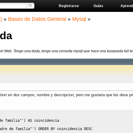
Registrarse
Guías
Aprend
)
»
Bases de Datos General
»
Mysql
»
ada
del Web.
Tengo una duda, tengo una consulta mysql que hace una busqueda full tex
xt en dos campos, nombre y descripcion, pero me gustaria que les dese priori
de familia"'
)
AS
 coincidencia 
adre de familia"'
)
ORDER
BY
 coincidencia 
DESC