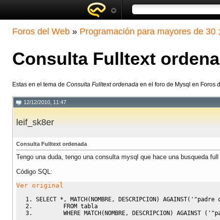
Foros del Web
»
Programación para mayores de 30 ;
Consulta Fulltext orden
Estas en el tema de
Consulta Fulltext ordenada
en el foro de Mysql en Foros 
12/12/2010, 11:47
leif_sk8er
Consulta Fulltext ordenada
Tengo una duda, tengo una consulta mysql que hace una busqueda full te
Código SQL:
Ver original
SELECT
*,
MATCH
(
NOMBRE
,
 DESCRIPCION
)
 AGAINST
(
'"padre 
FROM
 tabla 
WHERE
MATCH
(
NOMBRE
,
 DESCRIPCION
)
 AGAINST 
(
'"p