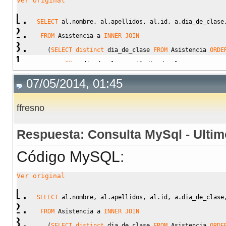
Ver original
SELECT
 al.nombre
,
 al.apellidos
,
 al.id
,
 a.dia_de_clase
FROM
 Asistencia a 
INNER
JOIN
(
SELECT
distinct
 dia_de_clase 
FROM
 Asistencia 
ORDE
ON
 a.dia_de_clase 
=
 t1.dia_de_clase
INNER
JOIN
 alumnos al 
ON
 a.alumno_id 
=
 al.id 
WHERE
 a
07/05/2014, 01:45
ffresno
Respuesta: Consulta MySql - Ultim
Código MySQL:
Ver original
SELECT
 al.nombre
,
 al.apellidos
,
 al.id
,
 a.dia_de_clase
FROM
 Asistencia a 
INNER
JOIN
(
SELECT
distinct
 dia_de_clase 
FROM
 Asistencia 
ORDE