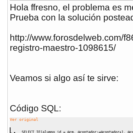
Hola ffresno, el problema es m
Prueba con la solución postea
http://www.forosdelweb.com/f86
registro-maestro-1098615/
Veamos si algo así te sirve:
Código SQL:
Ver original
SELECT
IF
(
alumno_id 
=
 @cm
,
 @contador:
=
@contador
+
1
,
 @c