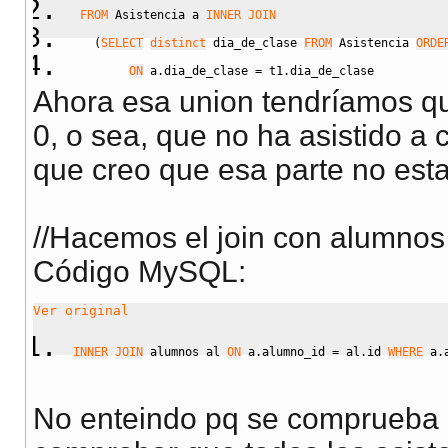
FROM
 Asistencia a 
INNER
JOIN
(
SELECT
distinct
 dia_de_clase 
FROM
 Asistencia 
ORDE
ON
 a.dia_de_clase 
=
 t1.dia_de_clase
Ahora esa union tendríamos q
0, o sea, que no ha asistido a c
que creo que esa parte no esta
//Hacemos el join con alumnos
Código MySQL:
Ver original
INNER
JOIN
 alumnos al 
ON
 a.alumno_id 
=
 al.id 
WHERE
 a.
No enteindo pq se comprueba 