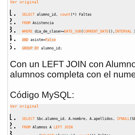
Ver original
SELECT
 alumno_id
,
count
(
*
)
 Faltas
FROM
 Asistencia
WHERE
 dia_de_clase
>=
DATE_SUB
(
CURRENT_DATE
(
)
,
INTERVAL
AND
 asiste
=
False
GROUP BY
 alumno_id
;
Con un LEFT JOIN con Alumnos
alumnos completa con el numero
Código MySQL:
Ver original
SELECT
 Sbc.alumno_id
,
 A.nombre
,
 A.apellidos
,
IFNULL
(
S
FROM
 Alumnos A 
LEFT
JOIN