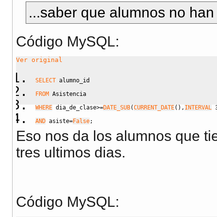
...saber que alumnos no han a
Código MySQL:
Ver original
SELECT
 alumno_id
FROM
 Asistencia
WHERE
 dia_de_clase
>=
DATE_SUB
(
CURRENT_DATE
(
)
,
INTERVAL
AND
 asiste
=
False
;
Eso nos da los alumnos que tie
tres ultimos dias.
Código MySQL: