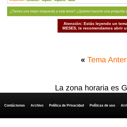
¿Tienes una mejor respuesta a este tema? ¿Quiéres hacerle una pregunta 
Atención: Estás leyendo un tema
MESES, te recomendamos abrir un
«
Tema Anter
La zona horaria es G
Contáctenos
-
Archivo
-
Política de Privacidad
-
Políticas de uso
-
Arr