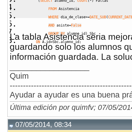
(
SELECT
 alumno_id
,
count
(
*
)
 Faltas
FROM
 Asistencia
WHERE
 dia_de_clase
>=
DATE_SUB
(
CURRENT_DAT
AND
 asiste
=
False
GROUP BY
 alumno_id
)
 Sbc
La tabla Asistencia seria mejor
ON
 A.id
=
Sbc.alumno_id
;
guardando solo los alumnos qu
información guardada. La soluci
__________________
Quim
----------------------------------------------
Ayudar a ayudar es una buena prác
Última edición por quimfv; 07/05/201
07/05/2014, 08:34