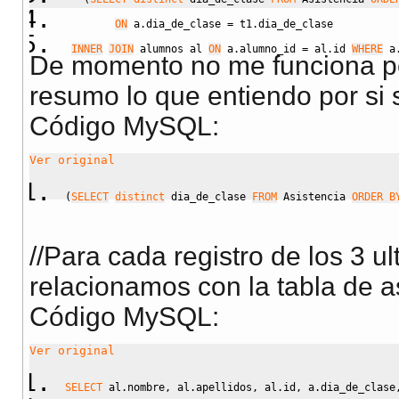
ON
 a.dia_de_clase 
=
 t1.dia_de_clase
INNER
JOIN
 alumnos al 
ON
 a.alumno_id 
=
 al.id 
WHERE
 a
De momento no me funciona per
resumo lo que entiendo por si
Código MySQL:
Ver original
(
SELECT
distinct
 dia_de_clase 
FROM
 Asistencia 
ORDER B
//Para cada registro de los 3 
relacionamos con la tabla de a
Código MySQL:
Ver original
SELECT
 al.nombre
,
 al.apellidos
,
 al.id
,
 a.dia_de_clase