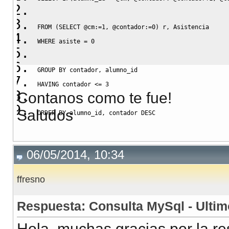
FROM
(
SELECT
 @cm:
=
1
,
 @contador:
=
0
)
 r
,
 Asistencia 
WHERE
 asiste 
=
0
GROUP
BY
 contador
,
 alumno_id
HAVING
 contador 
<=
3
Contanos como te fue!
Saludos
ORDER
BY
 alumno_id
,
 contador 
DESC
06/05/2014, 10:34
ffresno
Respuesta: Consulta MySql - Ultim
Hola, muchas gracias por la r