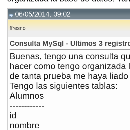
06/05/2014, 09:02
ffresno
Consulta MySql - Ultimos 3 regist
Buenas, tengo una consulta q
hacer como tengo organizada l
de tanta prueba me haya liado 
Tengo las siguientes tablas:
Alumnos
------------
id
nombre