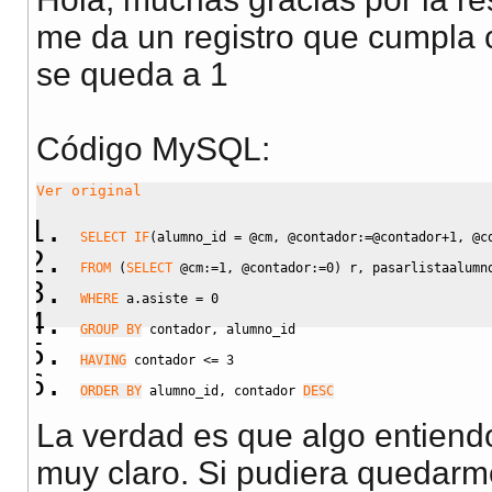
me da un registro que cumpla 
se queda a 1
Código MySQL:
Ver original
SELECT
IF
(
alumno_id 
=
 @cm
,
 @contador
:=
@contador
+
1
,
 @c
FROM
(
SELECT
 @cm
:=
1
,
 @contador
:=
0
)
 r
,
 pasarlistaalumn
WHERE
 a.asiste 
=
0
GROUP BY
 contador
,
 alumno_id
HAVING
 contador 
<=
3
ORDER BY
 alumno_id
,
 contador 
DESC
La verdad es que algo entiend
muy claro. Si pudiera quedarme