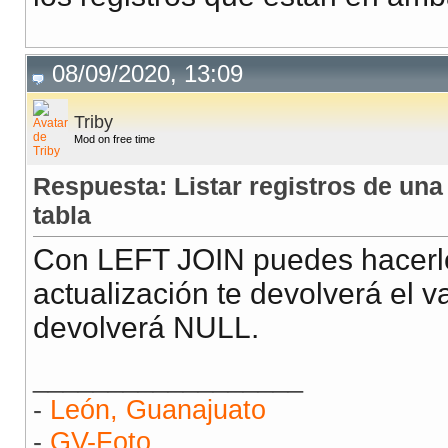
08/09/2020, 13:09
Triby
Mod on free time
Respuesta: Listar registros de una t
tabla
Con LEFT JOIN puedes hacerlo, 
actualización te devolverá el va
devolverá NULL.
__________________
-
León, Guanajuato
-
GV-Foto