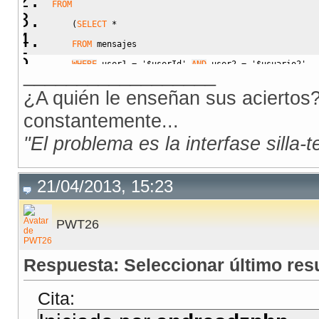
FROM
(
SELECT
*
FROM
 mensajes 
WHERE
 user1 
=
'$userId'
AND
 user2 
=
'$usuario2'
__________________
ORDER BY
 id_conversacion 
DESC
)
 T1
¿A quién le enseñan sus aciertos?
GROUP BY
 id_conversacion
;
constantemente...
"El problema es la interfase silla-
21/04/2013, 15:23
PWT26
Respuesta: Seleccionar último re
Cita: