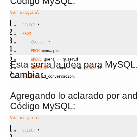
Código MySQL:
Ver original
SELECT
*
FROM
(
SELECT
*
FROM
 mensajes 
WHERE
 user1 
=
'$userId'
Esta sería la idea para MySQL
ORDER BY
 id_conversacion 
DESC
)
 T1
cambiar.
GROUP BY
 id_conversacion
;
Agregando lo aclarado por and
Código MySQL:
Ver original
SELECT
*