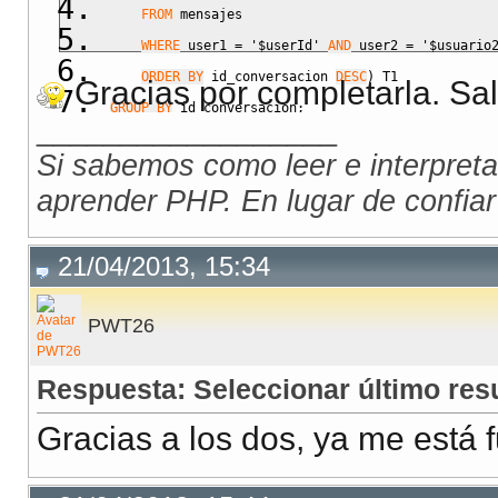
FROM
 mensajes 
WHERE
 user1 
=
'$userId'
AND
 user2 
=
'$usuario
ORDER BY
 id_conversacion 
DESC
)
 T1
Gracias por completarla. Sa
GROUP BY
 id_conversacion
;
__________________
Si sabemos como leer e interpreta
aprender PHP. En lugar de confiar
21/04/2013, 15:34
PWT26
Respuesta: Seleccionar último re
Gracias a los dos, ya me está