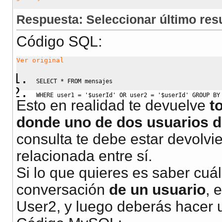
Respuesta: Seleccionar último re
Código SQL:
Ver original
SELECT
*
FROM
 mensajes 
WHERE
 user1 
=
'$userId'
OR
 user2 
=
'$userId'
GROUP
BY
Esto en realidad te devuelve
t
donde uno de dos usuarios d
consulta te debe estar devolvi
relacionada entre sí.
Si lo que quieres es saber cuá
conversación
de un usuario
, 
User2, y luego deberás hacer u