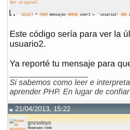
Ver original
SELECT
*
FROM
 mensajes 
WHERE
 user1 
=
'usuario1'
AND
 
Este código sería para ver la 
usuario2.
Ya reporté tu mensaje para que
__________________
Si sabemos como leer e interpreta
aprender PHP. En lugar de confiar
21/04/2013, 15:22
gnzsoloyo
Moderador criollo