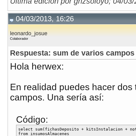
Última edición por gnzsoloyo; 04/03
04/03/2013, 16:26
leonardo_josue
Colaborador
Respuesta: sum de varios campos 
Hola herwex:
En realidad puedes hacer dos 
campos. Una sería así:
Código:
select sum(fichasDeposito + kitsInstalacion + not
from insumosAlmacenes  
