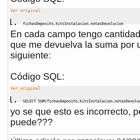
Ver original
fichasDeposito
,
kitsInstalacion
,
notasDevolucion
En cada campo tengo cantidade
que me devuelva la suma por u
siguiente:
Código SQL:
Ver original
SELECT
SUM
(
fichasDeposito
,
kitsInstalacion
,
notasDevolu
yo se que esto es incorrecto, p
puede???