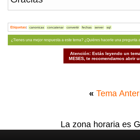
Etiquetas
:
canonicas
concatenar
convertir
fechas
server
sql
¿Tienes una mejor respuesta a este tema? ¿Quiéres hacerle una pregunta 
Atención: Estás leyendo un tema
MESES, te recomendamos abrir un
«
Tema Anter
La zona horaria es G