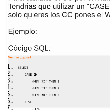
Tendrias que utilizar un "CASE
solo quieres los CC pones el
Ejemplo:
Código SQL:
Ver original
SELECT
CASE
 ID 
WHEN
'CC'
THEN
1
WHEN
'TT'
THEN
2
WHEN
'NI'
THEN
3
ELSE
0
END