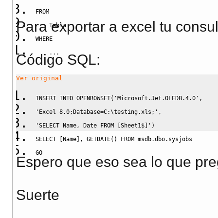
FROM
Para exportar a excel tu consu
    Tabla
WHERE
...
Código SQL:
Ver original
INSERT
INTO
 OPENROWSET
(
'Microsoft.Jet.OLEDB.4.0'
,
'Excel 8.0;Database=C:
\t
esting.xls;'
,
'SELECT Name, Date FROM [Sheet1$]'
)
SELECT
[
Name
]
,
 GETDATE
(
)
FROM
 msdb
.
dbo
.
sysjobs
GO
Espero que eso sea lo que pre
Suerte