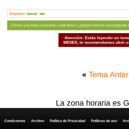
Etiquetas
:
manual
ssis
¿Tienes una mejor respuesta a este tema? ¿Quiéres hacerle una pregunta 
Atención: Estás leyendo un tema
MESES, te recomendamos abrir un
«
Tema Anter
La zona horaria es G
Contáctenos
-
Archivo
-
Política de Privacidad
-
Políticas de uso
-
Arr