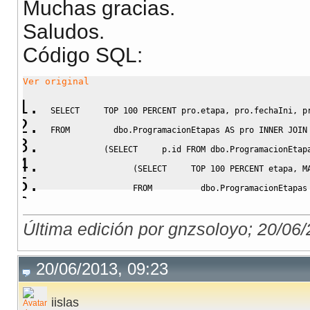
Muchas gracias.
Saludos.
Código SQL:
Ver original
SELECT
     TOP 
100
 PERCENT pro
.
etapa
,
 pro
.
fechaIni
,
 p
FROM
         dbo
.
ProgramacionEtapas 
AS
 pro 
INNER
JOIN
(
SELECT
     p
.
id 
FROM
 dbo
.
ProgramacionEtap
(
SELECT
     TOP 
100
 PERCENT etapa
,
M
FROM
          dbo
.
ProgramacionEtapas
GROUP
BY
 etapa
)
AS
 s 
Última edición por gnzsoloyo; 20/06
ON
 p
.
etapa 
=
 s
.
etapa 
AND
 p
.
createdOn 
=
 s
.
c
AS
 pre 
ON
 pro
.
id 
=
 pre
.
id
20/06/2013, 09:23
iislas