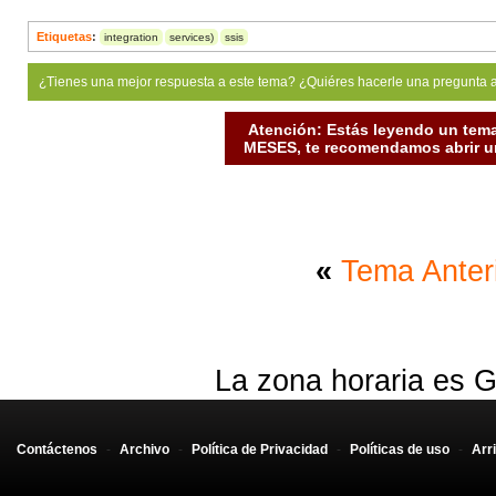
Etiquetas
:
integration
services)
ssis
¿Tienes una mejor respuesta a este tema? ¿Quiéres hacerle una pregunta 
Atención: Estás leyendo un tema
MESES, te recomendamos abrir un
«
Tema Anter
La zona horaria es G
Contáctenos
-
Archivo
-
Política de Privacidad
-
Políticas de uso
-
Arr