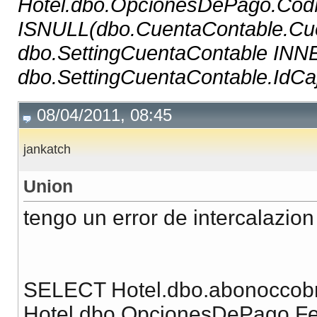
Hotel.dbo.OpcionesDePago.Co
ISNULL(dbo.CuentaContable.Cu
dbo.SettingCuentaContable IN
dbo.SettingCuentaContable.IdCaj
08/04/2011, 08:45
jankatch
Union
tengo un error de intercalazion
SELECT Hotel.dbo.abonoccobr
Hotel.dbo.OpcionesDePago.Fe