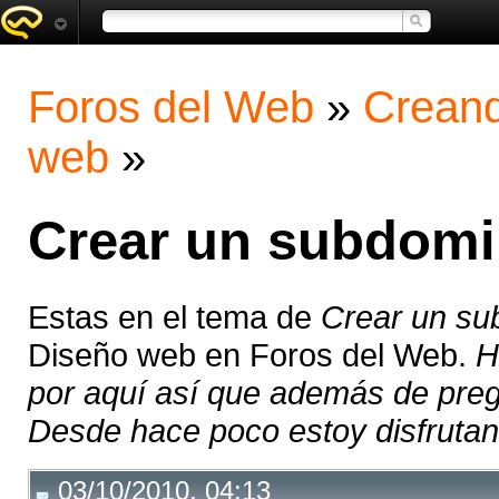
Foros del Web
»
Creand
web
»
Crear un subdomin
Estas en el tema de
Crear un su
Diseño web en Foros del Web.
H
por aquí así que además de pregu
Desde hace poco estoy disfrutand
03/10/2010, 04:13