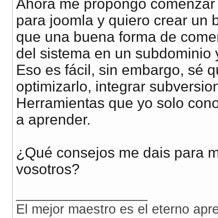
Ahora me propongo comenzar 
para joomla y quiero crear un 
que una buena forma de comen
del sistema en un subdominio 
Eso es fácil, sin embargo, sé 
optimizarlo, integrar subversion
Herramientas que yo solo con
a aprender.
¿Qué consejos me dais para m
vosotros?
__________________
El mejor maestro es el eterno apre