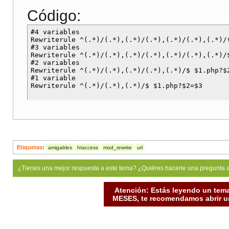
Código:
#4 variables

Rewriterule ^(.*)/(.*),(.*)/(.*),(.*)/(.*),(.*)/(
#3 variables

Rewriterule ^(.*)/(.*),(.*)/(.*),(.*)/(.*),(.*)/$
#2 variables

Rewriterule ^(.*)/(.*),(.*)/(.*),(.*)/$ $1.php?$2
#1 variable

Etiquetas
:
amigables
htaccess
mod_rewrite
url
¿Tienes una mejor respuesta a este tema? ¿Quiéres hacerle una pregunta 
Atención: Estás leyendo un tema
MESES, te recomendamos abrir un