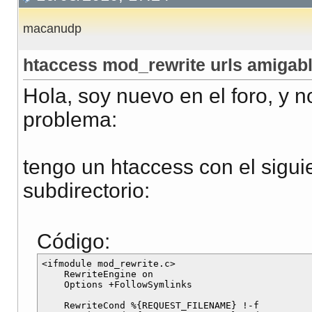
macanudp
htaccess mod_rewrite urls amigab
Hola, soy nuevo en el foro, y n
problema:
tengo un htaccess con el sigui
subdirectorio:
Código:
<ifmodule mod_rewrite.c>

    RewriteEngine on

    Options +FollowSymlinks

    RewriteCond %{REQUEST_FILENAME} !-f
