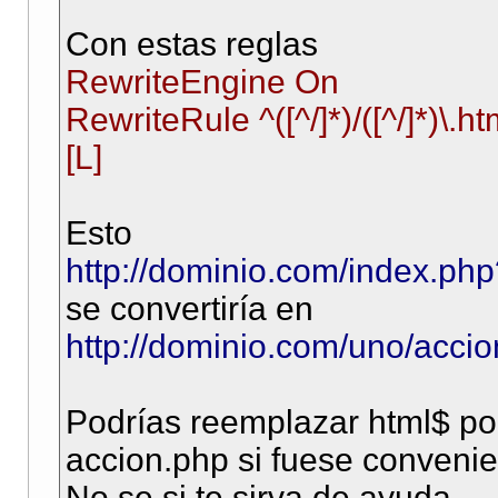
Con estas reglas
RewriteEngine On
RewriteRule ^([^/]*)/([^/]*)
[L]
Esto
http://dominio.com/index.p
se convertiría en
http://dominio.com/uno/accio
Podrías reemplazar html$ po
accion.php si fuese conveni
No se si te sirva de ayuda