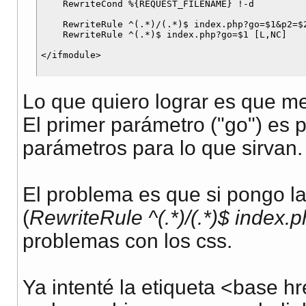
    RewriteCond %{REQUEST_FILENAME} !-d

    RewriteRule ^(.*)/(.*)$ index.php?go=$1&p2=$2
    RewriteRule ^(.*)$ index.php?go=$1 [L,NC]

Lo que quiero lograr es que m
El primer parámetro ("go") es p
parámetros para lo que sirvan.
El problema es que si pongo la
(
RewriteRule ^(.*)/(.*)$ inde
problemas con los css.
Ya intenté la etiqueta <base hr