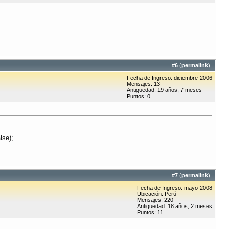
#
6
(
permalink
)
Fecha de Ingreso: diciembre-2006
Mensajes: 13
Antigüedad: 19 años, 7 meses
Puntos: 0
lse);
#
7
(
permalink
)
Fecha de Ingreso: mayo-2008
Ubicación: Perú
Mensajes: 220
Antigüedad: 18 años, 2 meses
Puntos: 11