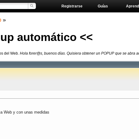
Registrarse
Guías
Aprend
b
»
p automático <<
ros del Web.
Hola forer@s, buenos días. Quisiera obtener un POPUP que se abra aut
 la Web y con unas medidas