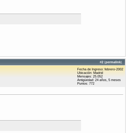
#
2
(
permalink
)
Fecha de Ingreso: febrero-2002
Ubicación: Madrid
Mensajes: 25.052
Antigüedad: 24 años, 5 meses
Puntos: 772