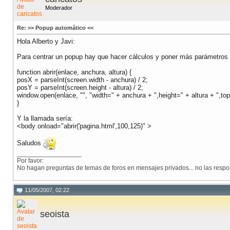
Moderador
Re: >> Popup automático <<
Hola Alberto y Javi:
Para centrar un popup hay que hacer cálculos y poner más parámetros 
function abrir(enlace, anchura, altura) {
posX = parseInt(screen.width - anchura) / 2;
posY = parseInt(screen.height - altura) / 2;
window.open(enlace, "", "width=" + anchura + ",height=" + altura + ",to
}
Y la llamada sería:
<body onload="abrir('pagina.html',100,125)" >
Saludos
__________________
Por favor:
No hagan preguntas de temas de foros en mensajes privados... no las resp
11/05/2007, 02:22
seoista