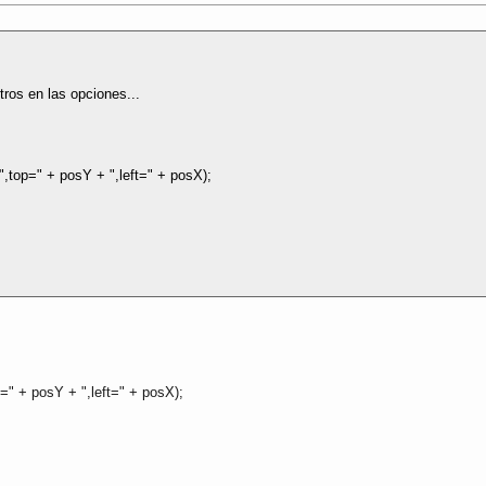
ros en las opciones...
",top=" + posY + ",left=" + posX);
p=" + posY + ",left=" + posX);