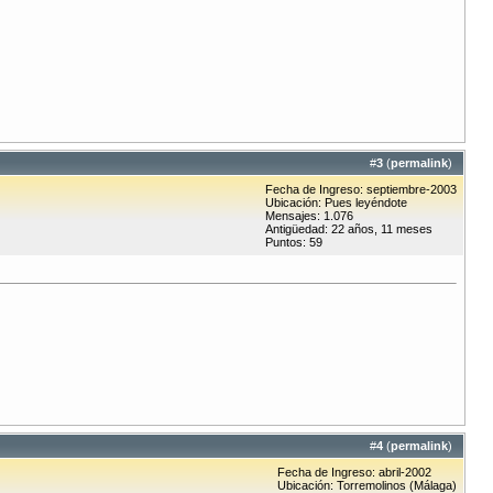
#
3
(
permalink
)
Fecha de Ingreso: septiembre-2003
Ubicación: Pues leyéndote
Mensajes: 1.076
Antigüedad: 22 años, 11 meses
Puntos: 59
#
4
(
permalink
)
Fecha de Ingreso: abril-2002
Ubicación: Torremolinos (Málaga)