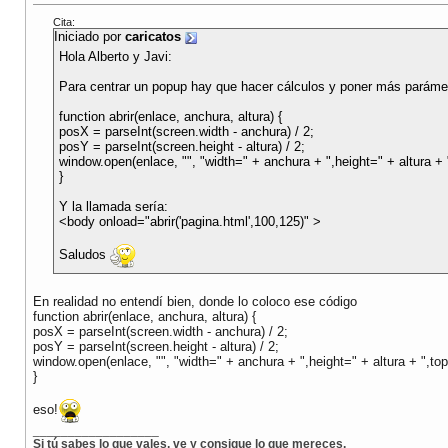
Cita:
Iniciado por
caricatos
Hola Alberto y Javi:
Para centrar un popup hay que hacer cálculos y poner más parámet
function abrir(enlace, anchura, altura) {
posX = parseInt(screen.width - anchura) / 2;
posY = parseInt(screen.height - altura) / 2;
window.open(enlace, "", "width=" + anchura + ",height=" + altura + 
}
Y la llamada sería:
<body onload="abrir('pagina.html',100,125)" >
Saludos
En realidad no entendí bien, donde lo coloco ese código
function abrir(enlace, anchura, altura) {
posX = parseInt(screen.width - anchura) / 2;
posY = parseInt(screen.height - altura) / 2;
window.open(enlace, "", "width=" + anchura + ",height=" + altura + ",to
}
eso!
__________________
Si tú sabes lo que vales, ve y consigue lo que mereces.