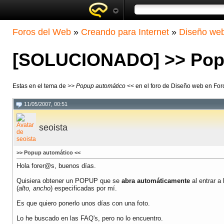
Foros del Web
»
Creando para Internet
»
Diseño we
[SOLUCIONADO] >> Popu
Estas en el tema de
>> Popup automático <<
en el foro de Diseño web en Fo
11/05/2007, 00:51
seoista
>> Popup automático <<
Hola forer@s, buenos días.
Quisiera obtener un POPUP que se
abra automáticamente
al entrar a
(
alto, ancho
) especificadas por mí.
Es que quiero ponerlo unos días con una foto.
Lo he buscado en las FAQ's, pero no lo encuentro.