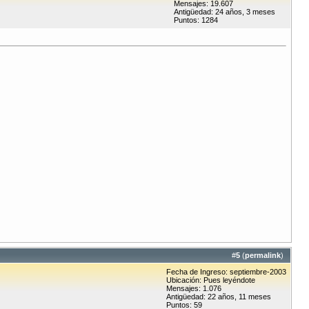
Mensajes: 19.607
Antigüedad: 24 años, 3 meses
Puntos: 1284
#
5
(
permalink
)
Fecha de Ingreso: septiembre-2003
Ubicación: Pues leyéndote
Mensajes: 1.076
Antigüedad: 22 años, 11 meses
Puntos: 59