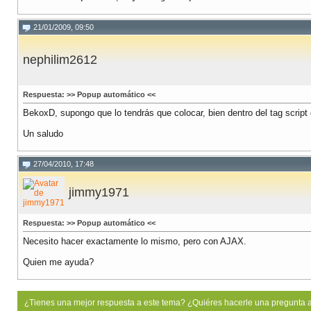
21/01/2009, 09:50
nephilim2612
Respuesta: >> Popup automático <<
BekoxD, supongo que lo tendrás que colocar, bien dentro del tag script de
Un saludo
27/04/2010, 17:48
jimmy1971
Respuesta: >> Popup automático <<
Necesito hacer exactamente lo mismo, pero con AJAX.
Quien me ayuda?
¿Tienes una mejor respuesta a este tema? ¿Quiéres hacerle una pregunta 