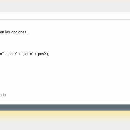
en las opciones...
p=" + posY + ",left=" + posX);
ondo