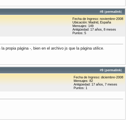
#
8
(
permalink
)
Fecha de Ingreso: noviembre-2008
Ubicación: Madrid, España
Mensajes: 149
Antigüedad: 17 años, 8 meses
Puntos: 5
a propia página -, bien en el archivo js que la página utilice.
#
9
(
permalink
)
Fecha de Ingreso: diciembre-2008
Mensajes: 82
Antigüedad: 17 años, 7 meses
Puntos: 1