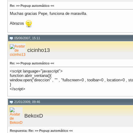
Re: >> Popup automático <<
Muchas gracias Pepe, funciona de maravilla.
Abrazos
05/06/2007, 15:11
cicinho13
Re: >> Popup automático <<
<script language="javascript">
function abrir_ventana(){
window.open("direccion" , "" , "fullscreen=0 , toolbar=0 , location=0 , s
}
</script>
21/01/2009, 09:46
BekoxD
Respuesta: Re: >> Popup automático <<