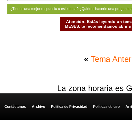
¿Tienes una mejor respuesta a este tema? ¿Quiéres hacerle una pregunta 
Atención: Estás leyendo un tema
MESES, te recomendamos abrir un
«
Tema Anter
La zona horaria es G
Contáctenos
-
Archivo
-
Política de Privacidad
-
Políticas de uso
-
Arr