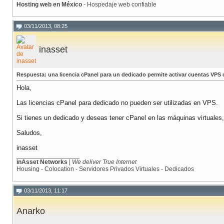
Hosting web en México
- Hospedaje web confiable
03/11/2013, 08:25
inasset
Respuesta: una licencia cPanel para un dedicado permite activar cuentas VPS
Hola,
Las licencias cPanel para dedicado no pueden ser utilizadas en VPS.
Si tienes un dedicado y deseas tener cPanel en las máquinas virtuale
Saludos,
inasset
__________________
inAsset Networks
|
We deliver True Internet
Housing - Colocation - Servidores Privados Virtuales - Dedicados
03/11/2013, 11:17
Anarko