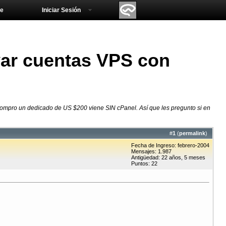
e
Iniciar Sesión
var cuentas VPS con
compro un dedicado de US $200 viene SIN cPanel. Así que les pregunto si en
#
1
(
permalink
)
Fecha de Ingreso: febrero-2004
Mensajes: 1.987
Antigüedad: 22 años, 5 meses
Puntos: 22