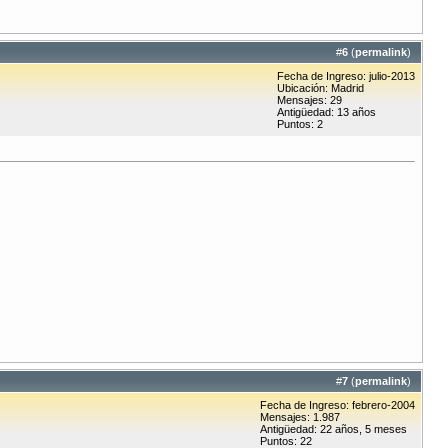
#
6
(
permalink
)
Fecha de Ingreso: julio-2013
Ubicación: Madrid
Mensajes: 29
Antigüedad: 13 años
Puntos: 2
#
7
(
permalink
)
Fecha de Ingreso: febrero-2004
Mensajes: 1.987
Antigüedad: 22 años, 5 meses
Puntos: 22