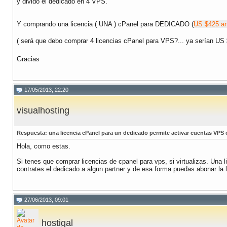
y divido el dedicado en 4 VPS.
Y comprando una licencia ( UNA ) cPanel para DEDICADO (
US $425 an
( será que debo comprar 4 licencias cPanel para VPS?... ya serían US
Gracias
17/05/2013, 22:20
visualhosting
Respuesta: una licencia cPanel para un dedicado permite activar cuentas VPS
Hola, como estas.
Si tenes que comprar licencias de cpanel para vps, si virtualizas. Una 
contrates el dedicado a algun partner y de esa forma puedas abonar la l
27/06/2013, 09:01
hostigal