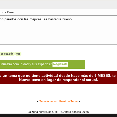
 con cPane
co parados con las mejores, es bastante bueno.
-colocación
vps
a nuestra comunidad y sus expertos?
Registrate
o un tema que no tiene actividad desde hace más de 6 MESES, t
Nuevo tema en lugar de responder al actual.
«
Tema Anterior
|
Próximo Tema
»
La zona horaria es GMT -6. Ahora son las 20:55.