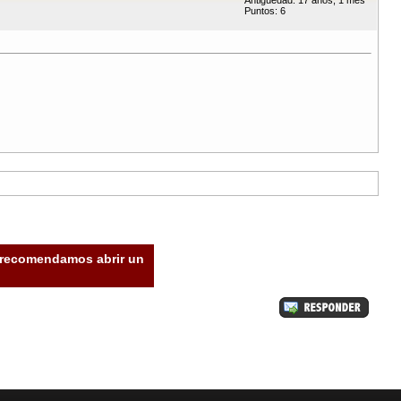
Antigüedad: 17 años, 1 mes
Puntos: 6
e recomendamos abrir un