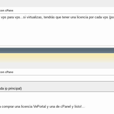
 con cPane
vps para vps...si virtualizas, tendrás que tener una licencia por cada vps (por
 con cPane
da ip principal)
omprar una licencia VePortal y una de cPanel y listo!...