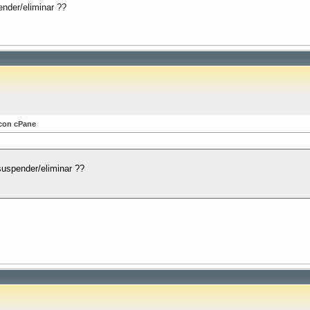
nder/eliminar ??
 con cPane
suspender/eliminar ??