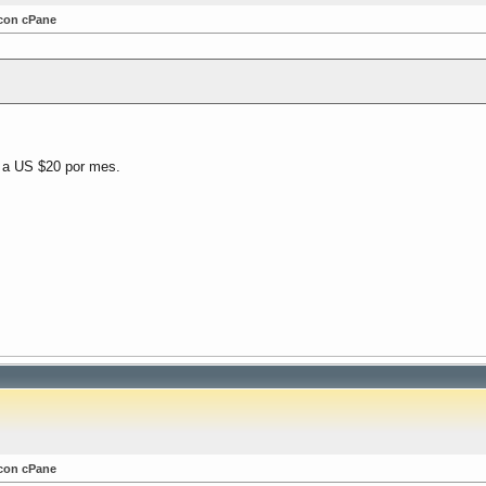
 con cPane
 a US $20 por mes.
 con cPane