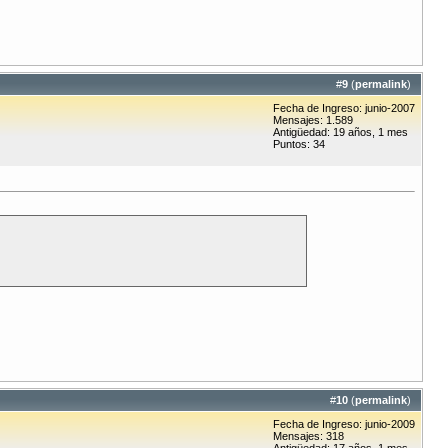
#
9
(
permalink
)
Fecha de Ingreso: junio-2007
Mensajes: 1.589
Antigüedad: 19 años, 1 mes
Puntos: 34
#
10
(
permalink
)
Fecha de Ingreso: junio-2009
Mensajes: 318