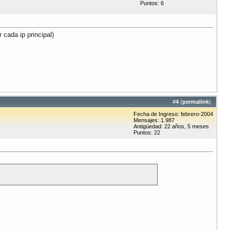
Puntos: 6
 cada ip principal)
#
4
(
permalink
)
Fecha de Ingreso: febrero-2004
Mensajes: 1.987
Antigüedad: 22 años, 5 meses
Puntos: 22