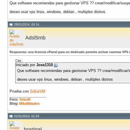
Que software recomiendas para gestionar VPS ?? crear/modificar/suspe
deseo usar vps linux, windows, debian , multiples distros
28/01/2014, 00:14
Adsl5mb
Respuesta: una licencia cPanel para un dedicado permite activar cuentas VPS
Cita:
Iniciado por
Jose1310
Que software recomiendas para gestionar VPS ?? crear/modificar/
deseo usar vps linux, windows, debian , multiples distros
Prueba con
SolusVM
__________________
Foro:
Yelsoft
Blog:
Milutilidades
31/01/2014, 01:54
hostigal