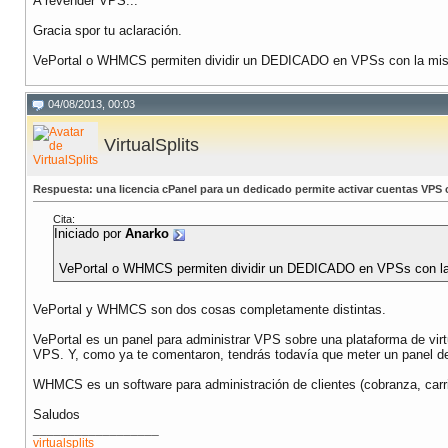
A revender VPS...
Gracia spor tu aclaración.
VePortal o WHMCS permiten dividir un DEDICADO en VPSs con la mis
04/08/2013, 00:03
VirtualSplits
Respuesta: una licencia cPanel para un dedicado permite activar cuentas VPS
Cita:
Iniciado por
Anarko
VePortal o WHMCS permiten dividir un DEDICADO en VPSs con la
VePortal y WHMCS son dos cosas completamente distintas.
VePortal es un panel para administrar VPS sobre una plataforma de virtua
VPS. Y, como ya te comentaron, tendrás todavía que meter un panel d
WHMCS es un software para administración de clientes (cobranza, carrit
Saludos
__________________
virtualsplits