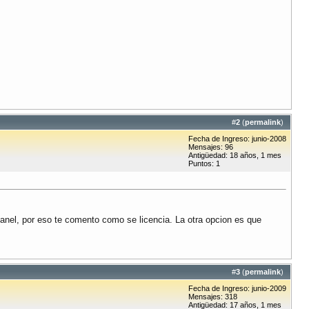
#
2
(
permalink
)
Fecha de Ingreso: junio-2008
Mensajes: 96
Antigüedad: 18 años, 1 mes
Puntos: 1
cpanel, por eso te comento como se licencia. La otra opcion es que
#
3
(
permalink
)
Fecha de Ingreso: junio-2009
Mensajes: 318
Antigüedad: 17 años, 1 mes