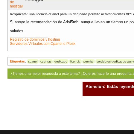
Respuesta: una licencia cPanel para un dedicado permite activar cuentas VPS
Si apoyo la recomendación de Adsl5mb, aunque llevan un tiempo un po
saludos.
__________________
Registro de dominios y hosting
Servidores Virtuales con Cpanel o Plesk
Etiquetas
:
cpanel
cuentas
dedicado
licencia
permite
servidores-dedicados-vps-y
¿Tienes una mejor respuesta a este tema? ¿Quiéres hacerle una pregunta 
Atención: Estás leyend