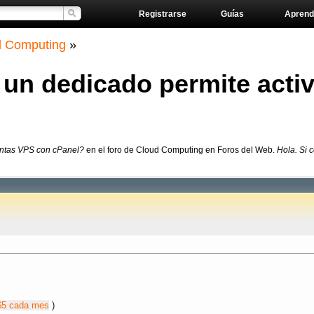
Registrarse
Guías
Aprend
d Computing
»
a un dedicado permite acti
uentas VPS con cPanel?
en el foro de Cloud Computing en Foros del Web.
Hola. Si 
$5 cada mes
)