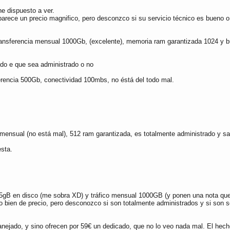
e dispuesto a ver.
ece un precio magnifico, pero desconzco si su servicio técnico es bueno o 
nsferencia mensual 1000Gb, (excelente), memoria ram garantizada 1024 y bur
ado e que sea administrado o no
erencia 500Gb, conectividad 100mbs, no éstá del todo mal.
a mensual (no está mal), 512 ram garantizada, es totalmente administrado y 
sta.
25gB en disco (me sobra XD) y tráfico mensual 1000GB (y ponen una nota que
 bien de precio, pero desconozco si son totalmente administrados y si son se
ejado, y sino ofrecen por 59€ un dedicado, que no lo veo nada mal. El hech