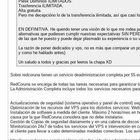
Plesk Dominios ILIMITADOS.
Trasferencia ILIMITADA.
Alta gratuita.
Pero me decepcióno lo de la transferencia ilimitada, así que casi l
EN DEFINITIVA. He querido tener una visión de lo que me rodea pa
alternativas que pudiesen cumplir nuestras expectativas SIN PERD
de las que he puesto y puede dejar plasmado su experiencia o su v
La razón de poner dedicados y vps, no es más que comparar un po
y como he hablado antes)
Un saludo a todos y gracias por leeros la chapa XD
Sobre redcoruna tienen un servicio deadministracion completa por 55 
RedCoruna se encarga de todas las tareas necesarias para garantizar la
La Administración Completa incluye todos los servicios necesarios para
Actualizaciones de seguridad (sistema operativo y panel de control) seg
Optimización de los recursos del VPS para los distintos servicios: Web
Instalación de software a medida del cliente. Máximo 2 horas/mes en ho
causa por la que RedCoruna considera que no debe instalarse.
Gestión de Copias de seguridad diariamente y en una cabina de discos 
Monitorización 24x7 de todos los servicios del VPS e intervención en c
al cliente para llevar a cabo determinadas medidas correctivas. Los av