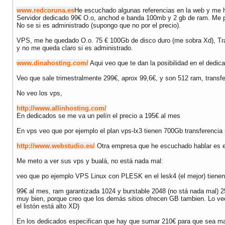
www.redcoruna.es
He escuchado algunas referencias en la web y me h
Servidor dedicado 99€ O.o, anchod e banda 100mb y 2 gb de ram. Me par
No se si es administrado (supongo que no por el precio).
VPS, me he quedado O.o. 75 € 100Gb de disco duro (me sobra Xd), Tra
y no me queda claro si es administrado.
www.dinahosting.com/
Aqui veo que te dan la posibilidad en el dedic
Veo que sale trimestralmente 299€, aprox 99,6€, y son 512 ram, transf
No veo los vps,
http://www.allinhosting.com/
En dedicados se me va un pelín el precio a 195€ al mes
En vps veo que por ejemplo el plan vps-lx3 tienen 700Gb transferenci
http://www.webstudio.es/
Otra empresa que he escuchado hablar es e
Me meto a ver sus vps y bualá, no está nada mal:
veo que po ejemplo VPS Linux con PLESK en el lesk4 (el mejor) tienen
99€ al mes, ram garantizada 1024 y burstable 2048 (no stá nada mal) 
muy bien, porque creo que los demás sitios ofrecen GB tambien. Lo veo
el listón está alto XD)
En los dedicados especifican que hay que sumar 210€ para que sea man