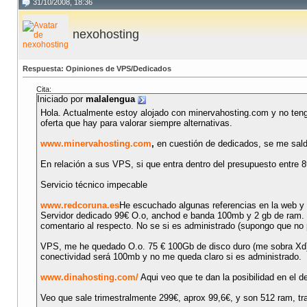
31/10/2008, 18:36
nexohosting
Respuesta: Opiniones de VPS/Dedicados
Cita:
Iniciado por
malalengua
Hola. Actualmente estoy alojado con minervahosting.com y no teng
oferta que hay para valorar siempre alternativas.
www.minervahosting.com
,
en cuestión de dedicados, se me sal
En relación a sus VPS, si que entra dentro del presupuesto entre 
Servicio técnico impecable
www.redcoruna.es
He escuchado algunas referencias en la web y 
Servidor dedicado 99€ O.o, anchod e banda 100mb y 2 gb de ram. M
comentario al respecto. No se si es administrado (supongo que no p
VPS, me he quedado O.o. 75 € 100Gb de disco duro (me sobra Xd),
conectividad será 100mb y no me queda claro si es administrado.
www.dinahosting.com/
Aqui veo que te dan la posibilidad en el 
Veo que sale trimestralmente 299€, aprox 99,6€, y son 512 ram, tr