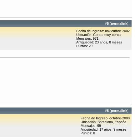
#
5
(
permalink
)
Fecha de Ingreso: noviembre-2002
Ubicación: Cerca, muy cerca
Mensajes: 971
Antigüedad: 23 años, 8 meses
Puntos: 29
#
6
(
permalink
)
Fecha de Ingreso: octubre-2008
Ubicación: Barcelona, España
Mensajes: 99
Antigüedad: 17 años, 9 meses
Puntos: 0