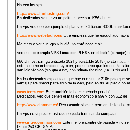
No veo los vps,
http://www.allinhosting.com/
En dedicados se me va un pelín el precio a 195€ al mes
En vps veo que por ejemplo el plan vps-lx3 tienen 700Gb transfer
http://www.webstudio.es/
Otra empresa que he escuchado hablar 
Me meto a ver sus vps y bualá, no está nada mal:
veo que po ejemplo VPS Linux con PLESK en el lesk4 (el mejor) t
99€ al mes, ram garantizada 1024 y burstable 2048 (no stá nada 
esto no lo he entendido muy bien, porque creo que los demás sitio
servicio técnico (ojo que estoy con minervahosting y el listón está 
En los dedicados especifican que hay que sumar 210€ para que sea
ventaja para preocuparte solo de la web, pero en fin. el precio no e
www.ferca.com
Este también lo he escuchado por ahí.
Dedicados, veo que tienen el más economico a 99€ y con 512 de R
http://www.claranet.es/
Rebuscando vi este. pero en dedicados p
En vps no vi precios así que no pudo terminar de comparar
www.interdominios.com
Este me lo encontré de pasada y no se,
Disco 250 GB. SATA.