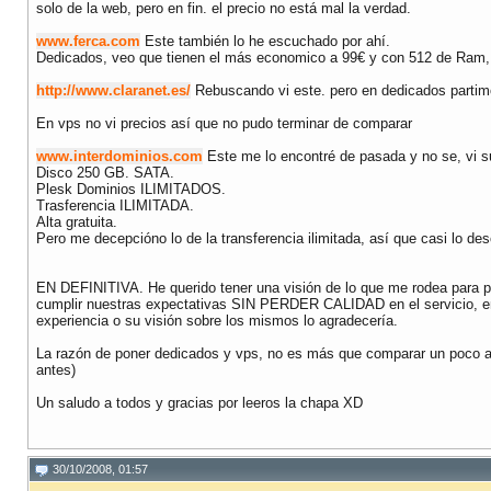
solo de la web, pero en fin. el precio no está mal la verdad.
www.ferca.com
Este también lo he escuchado por ahí.
Dedicados, veo que tienen el más economico a 99€ y con 512 de Ram, 1
http://www.claranet.es/
Rebuscando vi este. pero en dedicados partim
En vps no vi precios así que no pudo terminar de comparar
www.interdominios.com
Este me lo encontré de pasada y no se, vi 
Disco 250 GB. SATA.
Plesk Dominios ILIMITADOS.
Trasferencia ILIMITADA.
Alta gratuita.
Pero me decepcióno lo de la transferencia ilimitada, así que casi lo des
EN DEFINITIVA. He querido tener una visión de lo que me rodea para po
cumplir nuestras expectativas SIN PERDER CALIDAD en el servicio, ent
experiencia o su visión sobre los mismos lo agradecería.
La razón de poner dedicados y vps, no es más que comparar un poco a
antes)
Un saludo a todos y gracias por leeros la chapa XD
30/10/2008, 01:57