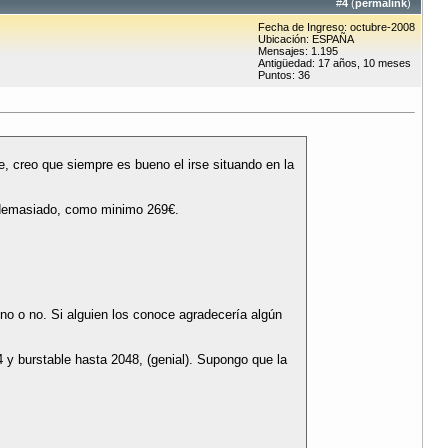
#
4
(
permalink
)
Fecha de Ingreso: octubre-2008
Ubicación: ESPAÑA
Mensajes: 1.195
Antigüedad: 17 años, 10 meses
Puntos: 36
 creo que siempre es bueno el irse situando en la
s demasiado, como minimo 269€.
o o no. Si alguien los conoce agradecería algún
 burstable hasta 2048, (genial). Supongo que la