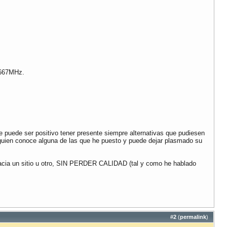
 667MHz.
 puede ser positivo tener presente siempre alternativas que pudiesen
guien conoce alguna de las que he puesto y puede dejar plasmado su
hacia un sitio u otro, SIN PERDER CALIDAD (tal y como he hablado
#
2
(
permalink
)