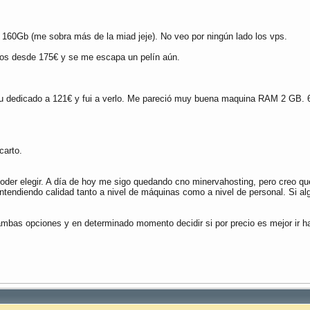
60Gb (me sobra más de la miad jeje). No veo por ningún lado los vps.
os desde 175€ y se me escapa un pelín aún.
su dedicado a 121€ y fui a verlo. Me pareció muy buena maquina RAM 2 GB.
carto.
der elegir. A día de hoy me sigo quedando cno minervahosting, pero creo que
endiendo calidad tanto a nivel de máquinas como a nivel de personal. Si al
mbas opciones y en determinado momento decidir si por precio es mejor ir 