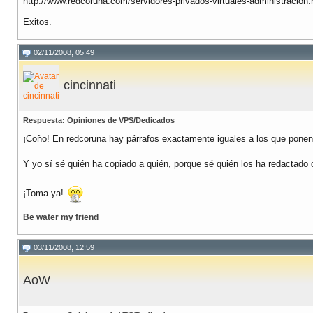
http://www.redcoruna.com/servidores-privados-virtuales-administracion.
Exitos.
02/11/2008, 05:49
cincinnati
Respuesta: Opiniones de VPS/Dedicados
¡Coño! En redcoruna hay párrafos exactamente iguales a los que ponen
Y yo sí sé quién ha copiado a quién, porque sé quién los ha redactado 
¡Toma ya!
__________________
Be water my friend
03/11/2008, 12:59
AoW