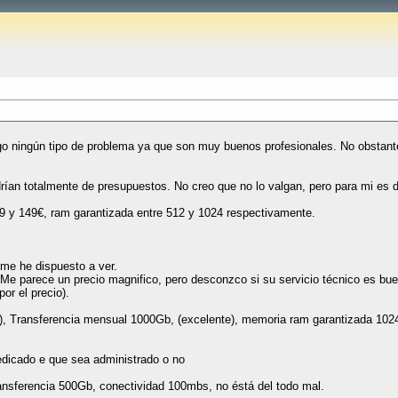
o ningún tipo de problema ya que son muy buenos profesionales. No obstante,
drían totalmente de presupuestos. No creo que no lo valgan, pero para mi e
89 y 149€, ram garantizada entre 512 y 1024 respectivamente.
me he dispuesto a ver.
e parece un precio magnifico, pero desconzco si su servicio técnico es buen
or el precio).
 Transferencia mensual 1000Gb, (excelente), memoria ram garantizada 1024 y
dedicado e que sea administrado o no
ansferencia 500Gb, conectividad 100mbs, no éstá del todo mal.