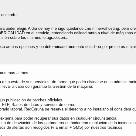
o descarto.
ra poder elegir. A día de hoy me sigo quedando cno minervahosting, pero cre
ER CALIDAD en el servicio, entendiendo calidad tanto a nivel de máquinas c
isión sobre los mismos lo agradecería.
co ambas opciones y en determinado momento decidir si por precio es mejor 
euros mas al mes.
 respuesta de sus servicios, de forma que podrá olvidarse de la administració
 llevar a cabo con garantía la Gestión de la máquina:
ún publicación de parches oficiales.
, FTP, Bases de datos y servidor de correo.
rario laboral. RedCoruna se reserva el derecho a no instalarlo si considera q
externa para poder recuperar sus datos en cualquier circunstancia.
aso de desviación de los parámetros estándar con resolución de la incidencia
isos de alertas son recogidos (vía email + SMS) por nuestros técnicos.