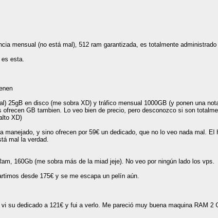
encia mensual (no está mal), 512 ram garantizada, es totalmente administrad
es esta.
ienen
mal) 25gB en disco (me sobra XD) y tráfico mensual 1000GB (y ponen una not
s ofrecen GB tambien. Lo veo bien de precio, pero desconozco si son totalme
alto XD)
 manejado, y sino ofrecen por 59€ un dedicado, que no lo veo nada mal. El
stá mal la verdad.
am, 160Gb (me sobra más de la miad jeje). No veo por ningún lado los vps.
artimos desde 175€ y se me escapa un pelín aún.
 vi su dedicado a 121€ y fui a verlo. Me pareció muy buena maquina RAM 2