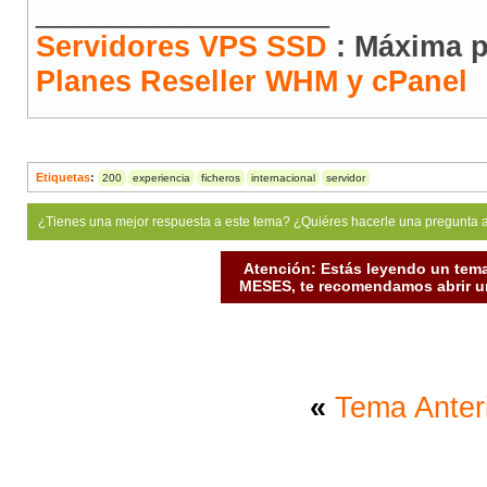
__________________
Servidores VPS SSD
: Máxima p
Planes Reseller WHM y cPanel
Etiquetas
:
200
experiencia
ficheros
internacional
servidor
¿Tienes una mejor respuesta a este tema? ¿Quiéres hacerle una pregunta 
Atención: Estás leyendo un tema
MESES, te recomendamos abrir un
«
Tema Anter