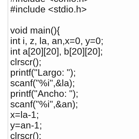
#include <stdio.h>
void main(){
int i, z, la, an,x=0, y=0;
int a[20][20], b[20][20];
clrscr();
printf("Largo: ");
scanf("%i",&la);
printf("Ancho: ");
scanf("%i",&an);
x=la-1;
y=an-1;
clrscr();