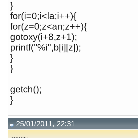
}
for(i=0;i<la;i++){
for(z=0;z<an;z++){
gotoxy(i+8,z+1);
printf("%i",b[i][z]);
}
}
getch();
}
25/01/2011, 22:31