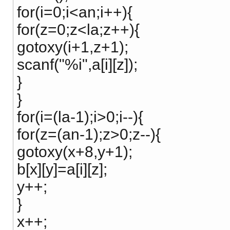
for(i=0;i<an;i++){
for(z=0;z<la;z++){
gotoxy(i+1,z+1);
scanf("%i",a[i][z]);
}
}
for(i=(la-1);i>0;i--){
for(z=(an-1);z>0;z--){
gotoxy(x+8,y+1);
b[x][y]=a[i][z];
y++;
}
x++;