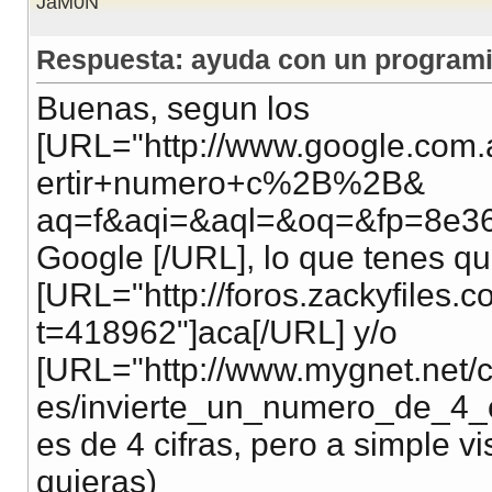
JaM0N
Respuesta: ayuda con un programi
Buenas, segun los
[URL="http://www.google.com
ertir+numero+c%2B%2B&
aq=f&aqi=&aql=&oq=&fp=8e36
Google [/URL], lo que tenes qu
[URL="http://foros.zackyfiles
t=418962"]aca[/URL] y/o
[URL="http://www.mygnet.net/c
es/invierte_un_numero_de_4_ci
es de 4 cifras, pero a simple v
quieras)