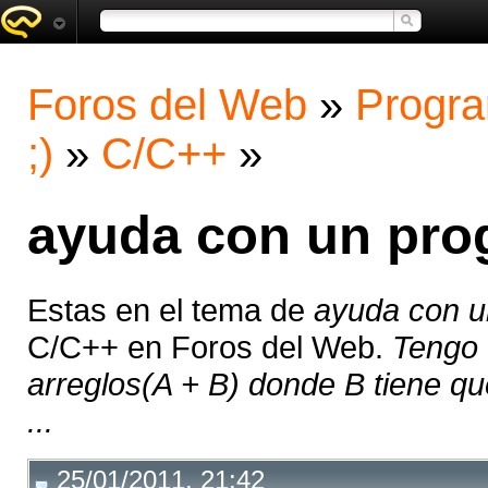
Foros del Web
»
Progra
;)
»
C/C++
»
ayuda con un pro
Estas en el tema de
ayuda con u
C/C++ en Foros del Web.
Tengo 
arreglos(A + B) donde B tiene que
...
25/01/2011, 21:42