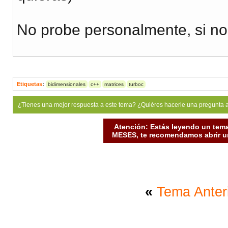
No probe personalmente, si n
Etiquetas
:
bidimensionales
c++
matrices
turboc
¿Tienes una mejor respuesta a este tema? ¿Quiéres hacerle una pregunta 
Atención: Estás leyendo un tema
MESES, te recomendamos abrir un
«
Tema Anter